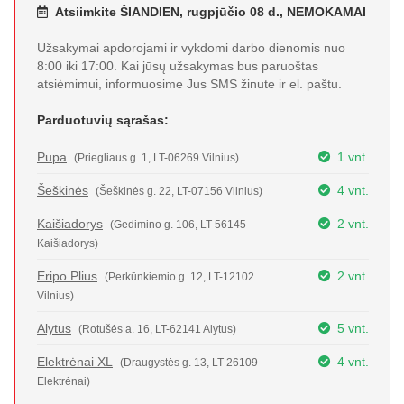
Atsiimkite ŠIANDIEN, rugpjūčio 08 d., NEMOKAMAI
Užsakymai apdorojami ir vykdomi darbo dienomis nuo
8:00 iki 17:00. Kai jūsų užsakymas bus paruoštas
atsiėmimui, informuosime Jus SMS žinute ir el. paštu.
Parduotuvių sąrašas:
Pupa
1 vnt.
(Priegliaus g. 1, LT-06269 Vilnius)
Šeškinės
4 vnt.
(Šeškinės g. 22, LT-07156 Vilnius)
Kaišiadorys
2 vnt.
(Gedimino g. 106, LT-56145
Kaišiadorys)
Eripo Plius
2 vnt.
(Perkūnkiemio g. 12, LT-12102
Vilnius)
Alytus
5 vnt.
(Rotušės a. 16, LT-62141 Alytus)
Elektrėnai XL
4 vnt.
(Draugystės g. 13, LT-26109
Elektrėnai)