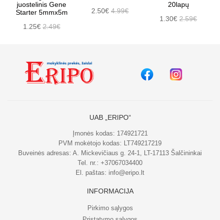
juostelinis Gene
20lapų
2.50€
4.99€
Starter 5mmx5m
1.30€
2.59€
1.25€
2.49€
UAB „ERIPO“
Įmonės kodas: 174921721
PVM mokėtojo kodas: LT749217219
Buveinės adresas: A. Mickevičiaus g. 24-1, LT-17113 Šalčininkai
Tel. nr.:
+37067034400
El. paštas:
info@eripo.lt
INFORMACIJA
Pirkimo sąlygos
Pristatymo sąlygos