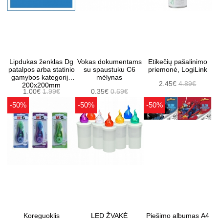
Lipdukas ženklas Dg
Vokas dokumentams
Etikečių pašalinimo
patalpos arba statinio
su spaustuku C6
priemonė, LogiLink
gamybos kategorija
mėlynas
2.45€
4.89€
200x200mm
1.00€
1.99€
0.35€
0.69€
-50%
-50%
-50%
Koreguoklis
LED ŽVAKĖ
Piešimo albumas A4