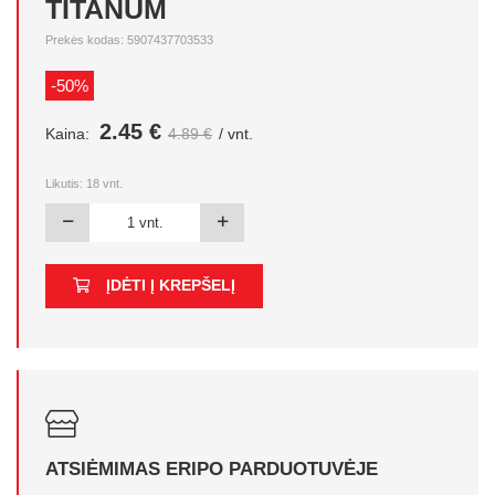
TITANUM
Prekės kodas: 5907437703533
-50%
2.45 €
Kaina:
4.89 €
/ vnt.
Likutis:
18
vnt.
ĮDĖTI Į KREPŠELĮ
ATSIĖMIMAS ERIPO PARDUOTUVĖJE