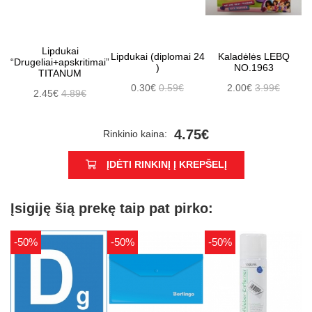
Lipdukai
Lipdukai (diplomai 24
Kaladėlės LEBQ
“Drugeliai+apskritimai”
)
NO.1963
TITANUM
0.30€
0.59€
2.00€
3.99€
2.45€
4.89€
4.75€
Rinkinio kaina:
ĮDĖTI RINKINĮ Į KREPŠELĮ
Įsigiję šią prekę taip pat pirko:
-50%
-50%
-50%