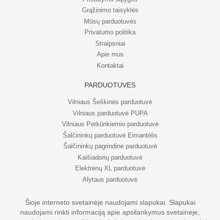
Grąžinimo taisyklės
Mūsų parduotuvės
Privatumo politika
Straipsniai
Apie mus
Kontaktai
PARDUOTUVĖS
Vilniaus Šeškinės parduotuvė
Vilniaus parduotuvė PUPA
Vilniaus Perkūnkiemio parduotuvė
Šalčininkų parduotuvė Eimantėlis
Šalčininkų pagrindinė parduotuvė
Kaišiadorių parduotuvė
Elektrėnų XL parduotuvė
Alytaus parduotuvė
Šioje interneto svetainėje naudojami slapukai. Slapukai
naudojami rinkti informaciją apie apsilankymus svetainėje,