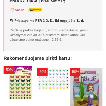
PRISTATYMAS Į
PAŠTOMATĄ
Pristatysime PER 2 D. D., iki rugpjūčio 11 d.
Perdavę prekes kurjeriui, informuosime Jus el. paštu.
Užsakymai virš 30.00 € pristatomi nemokamai. Jei
užsakymo suma mažesnė - 2,99 €.
Rekomenduojame pirkti kartu:
-50%
-50%
-50%