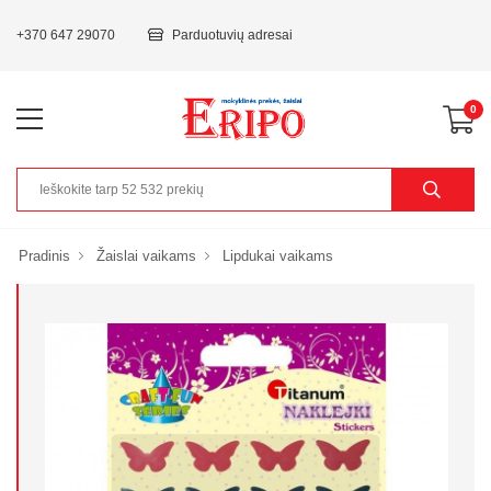
+370 647 29070
Parduotuvių adresai
0
Pradinis
Žaislai vaikams
Lipdukai vaikams