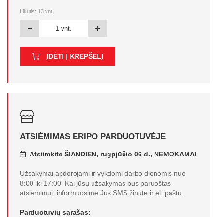
Likutis:
13
vnt.
ĮDĖTI Į KREPŠELĮ
ATSIĖMIMAS ERIPO PARDUOTUVĖJE
Atsiimkite ŠIANDIEN, rugpjūčio 06 d., NEMOKAMAI
Užsakymai apdorojami ir vykdomi darbo dienomis nuo
8:00 iki 17:00. Kai jūsų užsakymas bus paruoštas
atsiėmimui, informuosime Jus SMS žinute ir el. paštu.
Parduotuvių sąrašas: