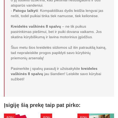
o jų sudėtis užtikrina, kad piešiniai nesusigadins ir bus
atsparūs vandeniui.
-
Patogu laikyti
: Kompaktiškas dydis leidžia lengvai jas
nešti, todėl puikiai tinka tiek namuose, tiek kelionėse.
Kreidelės vaškinės 8 spalvų
– ne tik puikus
pasirinkimas piešimui, bet ir puiki dovana vaikams. Jos
skatina kūrybiškumą ir lavina motorinius įgūdžius.
Šiuo metu šios kreidelės siūlomos už itin patrauklią kainą,
tad nepraleiskite progos papildyti savo kūrybinių
priemonių arsenalą!
Pasinerkite į spalvų pasaulį ir užsisakykite
kreideles
vaškinės 8 spalvų
jau šiandien! Leiskite savo kūrybai
sužibėti!
Įsigiję šią prekę taip pat pirko:
-50%
-50%
-50%