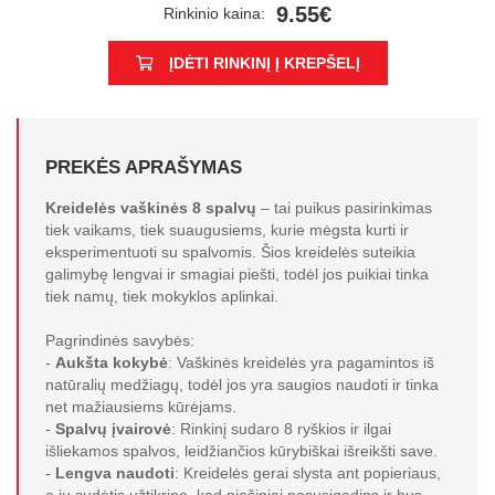
9.55€
Rinkinio kaina:
ĮDĖTI RINKINĮ Į KREPŠELĮ
PREKĖS APRAŠYMAS
Kreidelės vaškinės 8 spalvų
– tai puikus pasirinkimas
tiek vaikams, tiek suaugusiems, kurie mėgsta kurti ir
eksperimentuoti su spalvomis. Šios kreidelės suteikia
galimybę lengvai ir smagiai piešti, todėl jos puikiai tinka
tiek namų, tiek mokyklos aplinkai.
Pagrindinės savybės:
-
Aukšta kokybė
: Vaškinės kreidelės yra pagamintos iš
natūralių medžiagų, todėl jos yra saugios naudoti ir tinka
net mažiausiems kūrėjams.
-
Spalvų įvairovė
: Rinkinį sudaro 8 ryškios ir ilgai
išliekamos spalvos, leidžiančios kūrybiškai išreikšti save.
-
Lengva naudoti
: Kreidelės gerai slysta ant popieriaus,