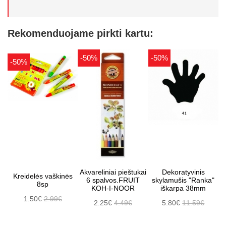
Rekomenduojame pirkti kartu:
-50%
-50%
-50%
Akvareliniai pieštukai
Dekoratyvinis
Kreidelės vaškinės
6 spalvos.FRUIT
skylamušis "Ranka"
8sp
KOH-I-NOOR
iškarpa 38mm
1.50€
2.99€
2.25€
4.49€
5.80€
11.59€