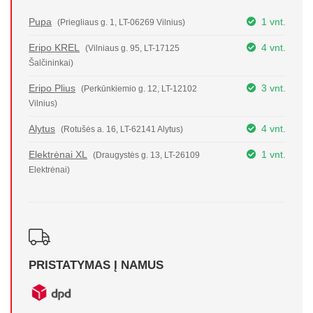
Pupa
1 vnt.
(Priegliaus g. 1, LT-06269 Vilnius)
Eripo KREL
4 vnt.
(Vilniaus g. 95, LT-17125
Šalčininkai)
Eripo Plius
3 vnt.
(Perkūnkiemio g. 12, LT-12102
Vilnius)
Alytus
4 vnt.
(Rotušės a. 16, LT-62141 Alytus)
Elektrėnai XL
1 vnt.
(Draugystės g. 13, LT-26109
Elektrėnai)
PRISTATYMAS Į NAMUS