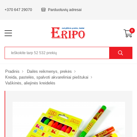
+370 647 29070
Parduotuvių adresai
0
Pradinis
Dailės reikmenys, prekės
Kreida, pastelės, spalvoti akvareliniai pieštukai
Vaškinės, aliejinės kreidelės