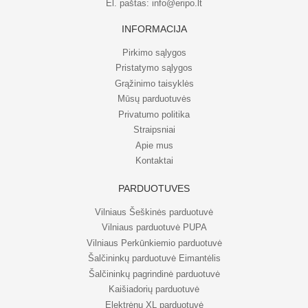
El. paštas:
info@eripo.lt
INFORMACIJA
Pirkimo sąlygos
Pristatymo sąlygos
Grąžinimo taisyklės
Mūsų parduotuvės
Privatumo politika
Straipsniai
Apie mus
Kontaktai
PARDUOTUVĖS
Vilniaus Šeškinės parduotuvė
Vilniaus parduotuvė PUPA
Vilniaus Perkūnkiemio parduotuvė
Šalčininkų parduotuvė Eimantėlis
Šalčininkų pagrindinė parduotuvė
Kaišiadorių parduotuvė
Elektrėnų XL parduotuvė