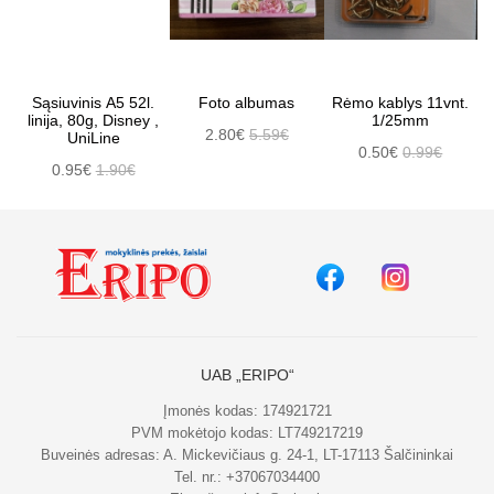
Sąsiuvinis A5 52l.
Foto albumas
Rėmo kablys 11vnt.
linija, 80g, Disney ,
1/25mm
2.80€
5.59€
UniLine
0.50€
0.99€
0.95€
1.90€
UAB „ERIPO“
Įmonės kodas: 174921721
PVM mokėtojo kodas: LT749217219
Buveinės adresas: A. Mickevičiaus g. 24-1, LT-17113 Šalčininkai
Tel. nr.:
+37067034400