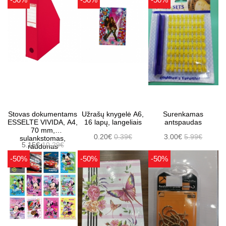
Stovas dokumentams
Užrašų knygelė A6,
Surenkamas
ESSELTE VIVIDA, A4,
16 lapų, langeliais
antspaudas
70 mm,
0.20€
0.39€
3.00€
5.99€
sulankstomas,
5.15€
10.29€
raudonas
-50%
-50%
-50%