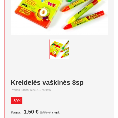
Kreidelės vaškinės 8sp
Prekės kodas: 5901812782946
-50%
1.50 €
Kaina:
2.99 €
/ vnt.