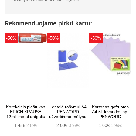
Rekomenduojame pirkti kartu:
-50%
-50%
-50%
Korekcinis pieštukas
Lentelė rašymui A4
Kartonas gofruotas
ERICH KRAUSE
PENWORD
A4 5l. levandos sp.
12ml. metal antgaliu
užverčiama mėlyna
PENWORD
1.45€
2.89€
2.00€
3.99€
1.00€
1.99€