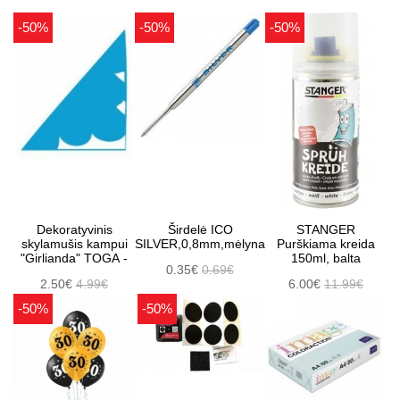
-50%
-50%
-50%
Dekoratyvinis
Širdelė ICO
STANGER
skylamušis kampui
SILVER,0,8mm,mėlyna
Purškiama kreida
"Girlianda" TOGA -
150ml, balta
0.35€
0.69€
2.50€
4.99€
6.00€
11.99€
-50%
-50%