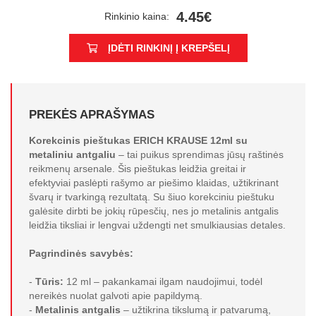
4.45€
Rinkinio kaina:
ĮDĖTI RINKINĮ Į KREPŠELĮ
PREKĖS APRAŠYMAS
Korekcinis pieštukas ERICH KRAUSE 12ml su
metaliniu antgaliu
– tai puikus sprendimas jūsų raštinės
reikmenų arsenale. Šis pieštukas leidžia greitai ir
efektyviai paslėpti rašymo ar piešimo klaidas, užtikrinant
švarų ir tvarkingą rezultatą. Su šiuo korekciniu pieštuku
galėsite dirbti be jokių rūpesčių, nes jo metalinis antgalis
leidžia tiksliai ir lengvai uždengti net smulkiausias detales.
Pagrindinės savybės:
-
Tūris:
12 ml – pakankamai ilgam naudojimui, todėl
nereikės nuolat galvoti apie papildymą.
-
Metalinis antgalis
– užtikrina tikslumą ir patvarumą,