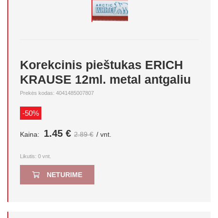
Korekcinis pieštukas ERICH
KRAUSE 12ml. metal antgaliu
Prekės kodas: 4041485007807
-50%
1.45 €
Kaina:
2.89 €
/ vnt.
Likutis:
0
vnt.
NETURIME