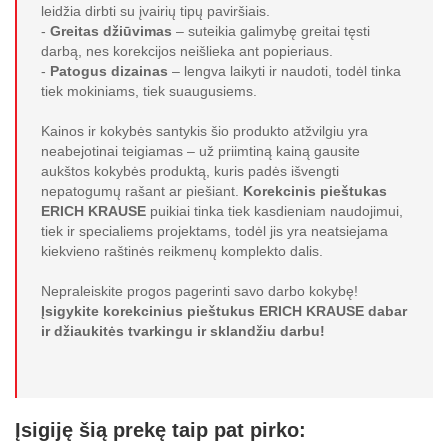
leidžia dirbti su įvairių tipų paviršiais.
-
Greitas džiūvimas
– suteikia galimybę greitai tęsti
darbą, nes korekcijos neišlieka ant popieriaus.
-
Patogus dizainas
– lengva laikyti ir naudoti, todėl tinka
tiek mokiniams, tiek suaugusiems.
Kainos ir kokybės santykis šio produkto atžvilgiu yra
neabejotinai teigiamas – už priimtiną kainą gausite
aukštos kokybės produktą, kuris padės išvengti
nepatogumų rašant ar piešiant.
Korekcinis pieštukas
ERICH KRAUSE
puikiai tinka tiek kasdieniam naudojimui,
tiek ir specialiems projektams, todėl jis yra neatsiejama
kiekvieno raštinės reikmenų komplekto dalis.
Nepraleiskite progos pagerinti savo darbo kokybę!
Įsigykite korekcinius pieštukus ERICH KRAUSE dabar
ir džiaukitės tvarkingu ir sklandžiu darbu!
Įsigiję šią prekę taip pat pirko: