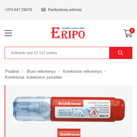
+370 647 29070
Parduotuvių adresai
0
Pradinis
Biuro reikmenys
Korektūros reikmenys
Korektoriai, korektūros juostelės