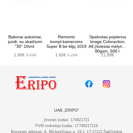
Balionai auksiniai,
Remonto
Spalvotas popierius
juodi, su skaičiumi
kompl.kameroms
Image Coloraction,
"30" 10vnt.
Super B be klijų 1019
A4,(šviesiai mėlyna),
80gsm, 500 l.
1.80€
3.59€
1.65€
3.29€
21.89€
UAB „ERIPO“
Įmonės kodas: 174921721
PVM mokėtojo kodas: LT749217219
Buveinės adresas: A. Mickevičiaus g. 24-1, LT-17113 Šalčininkai