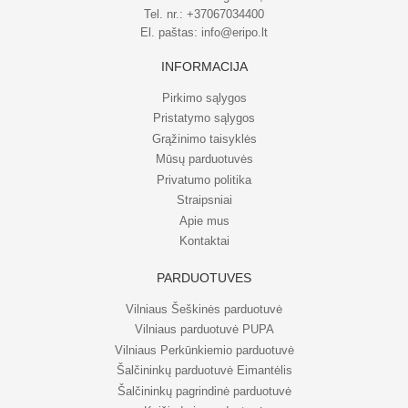
Tel. nr.:
+37067034400
El. paštas:
info@eripo.lt
INFORMACIJA
Pirkimo sąlygos
Pristatymo sąlygos
Grąžinimo taisyklės
Mūsų parduotuvės
Privatumo politika
Straipsniai
Apie mus
Kontaktai
PARDUOTUVĖS
Vilniaus Šeškinės parduotuvė
Vilniaus parduotuvė PUPA
Vilniaus Perkūnkiemio parduotuvė
Šalčininkų parduotuvė Eimantėlis
Šalčininkų pagrindinė parduotuvė