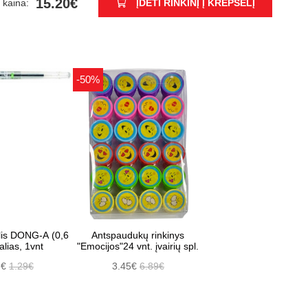
15.20€
 kaina:
ĮDĖTI RINKINĮ Į KREPŠELĮ
-50%
klis DONG-A (0,6
Antspaudukų rinkinys
lias, 1vnt
"Emocijos"24 vnt. įvairių spl.
5€
1.29€
3.45€
6.89€