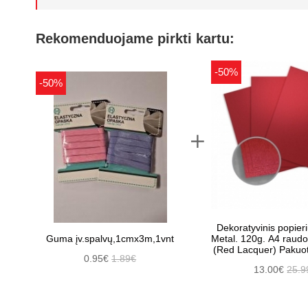
Rekomenduojame pirkti kartu:
-50%
-50%
Dekoratyvinis popier
Guma įv.spalvų,1cmx3m,1vnt
Metal. 120g. A4 raud
(Red Lacquer) Pakuot
0.95€
1.89€
13.00€
25.9