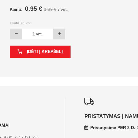
0.95 €
Kaina:
1.89 €
/ vnt.
Likutis:
61
vnt.
ĮDĖTI Į KREPŠELĮ
PRISTATYMAS Į NAM
KAMAI
Pristatysime PER 2 D. D
 8:00 iki 17:00. Kai