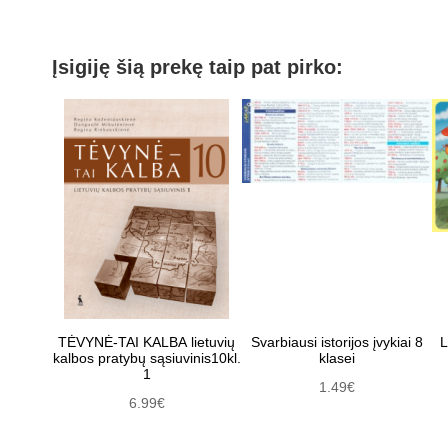
Įsigiję šią prekę taip pat pirko:
TĖVYNĖ-TAI KALBA lietuvių
Svarbiausi istorijos įvykiai 8
L
kalbos pratybų sąsiuvinis10kl.
klasei
1
1.49€
6.99€