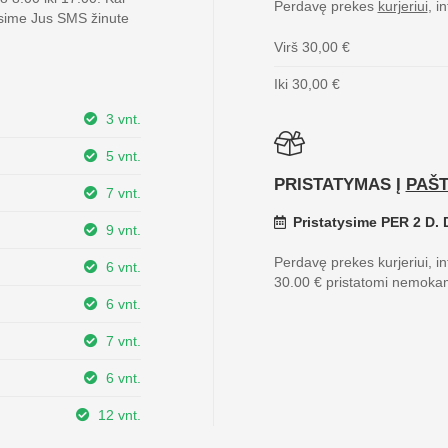
Perdavę prekes
kurjeriui
, i
sime Jus SMS žinute
Virš 30,00 €
Iki 30,00 €
3 vnt.
5 vnt.
PRISTATYMAS Į
PAŠ
7 vnt.
Pristatysime PER 2 D. D
9 vnt.
Perdavę prekes kurjeriui, i
6 vnt.
30.00 € pristatomi nemoka
6 vnt.
7 vnt.
6 vnt.
12 vnt.