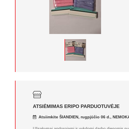
ATSIĖMIMAS ERIPO PARDUOTUVĖJE
Atsiimkite ŠIANDIEN, rugpjūčio 06 d., NEMO
Užsakymai apdorojami ir vykdomi darbo dienomis nuo