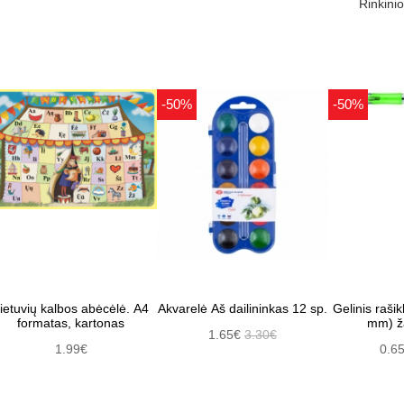
Rinkinio
-50%
-50%
ietuvių kalbos abėcėlė. A4
Akvarelė Aš dailininkas 12 sp.
Gelinis raši
formatas, kartonas
mm) ža
1.65€
3.30€
1.99€
0.6