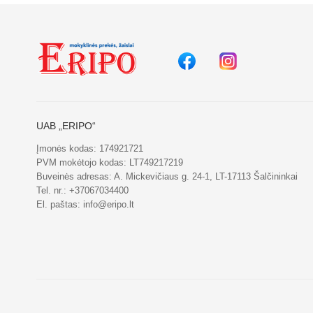
UAB „ERIPO“
Įmonės kodas: 174921721
PVM mokėtojo kodas: LT749217219
Buveinės adresas: A. Mickevičiaus g. 24-1, LT-17113 Šalčininkai
Tel. nr.:
+37067034400
El. paštas:
info@eripo.lt