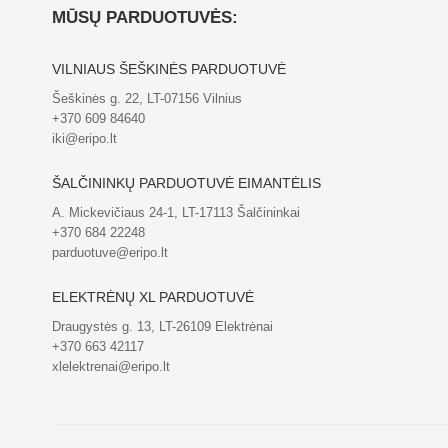
MŪSŲ PARDUOTUVĖS:
VILNIAUS ŠEŠKINĖS PARDUOTUVĖ
Šeškinės g. 22, LT-07156 Vilnius
+370 609 84640
iki@eripo.lt
ŠALČININKŲ PARDUOTUVĖ EIMANTĖLIS
A. Mickevičiaus 24-1, LT-17113 Šalčininkai
+370 684 22248
parduotuve@eripo.lt
ELEKTRĖNŲ XL PARDUOTUVĖ
Draugystės g. 13, LT-26109 Elektrėnai
+370 663 42117
xlelektrenai@eripo.lt