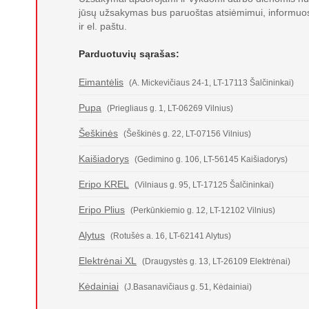
jūsų užsakymas bus paruoštas atsiėmimui, informuo
ir el. paštu.
Parduotuvių sąrašas:
Eimantėlis
(A. Mickevičiaus 24-1, LT-17113 Šalčininkai)
Pupa
(Priegliaus g. 1, LT-06269 Vilnius)
Šeškinės
(Šeškinės g. 22, LT-07156 Vilnius)
Kaišiadorys
(Gedimino g. 106, LT-56145 Kaišiadorys)
Eripo KREL
(Vilniaus g. 95, LT-17125 Šalčininkai)
Eripo Plius
(Perkūnkiemio g. 12, LT-12102 Vilnius)
Alytus
(Rotušės a. 16, LT-62141 Alytus)
Elektrėnai XL
(Draugystės g. 13, LT-26109 Elektrėnai)
Kėdainiai
(J.Basanavičiaus g. 51, Kėdainiai)