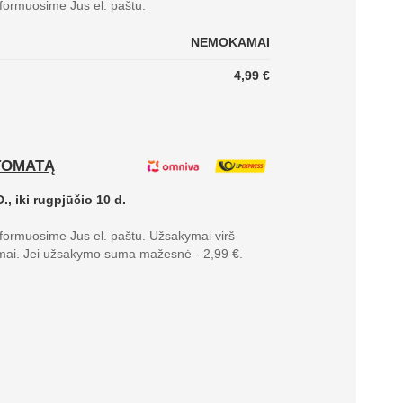
nformuosime Jus el. paštu.
NEMOKAMAI
4,99 €
TOMATĄ
., iki rugpjūčio 10 d.
nformuosime Jus el. paštu. Užsakymai virš
mai. Jei užsakymo suma mažesnė - 2,99 €.