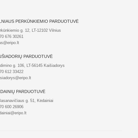
LNIAUS PERKŪNKIEMIO PARDUOTUVĖ
rkūnkiemio g. 12, LT-12102 Vilnius
70 676 30261
us@eripo.lt
IŠIADORIŲ PARDUOTUVĖ
dimino g. 106, LT-56145 Kaišiadorys
70 612 33422
isiadorys@eripo.lt
DAINIŲ PARDUOTUVĖ
Basanavičiaus g. 51, Kėdainiai
70 600 26906
ainiai@eripo.lt