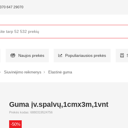
370 647 29070
Naujos prekės
Populiariausios prekės
Siuvinėjimo reikmenys
Elastinė guma
Guma įv.spalvų,1cmx3m,1vnt
Prekės kodas: 6880319524756
-50%