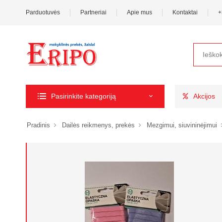
Parduotuvės
Partneriai
Apie mus
Kontaktai
+
Pasirinkite kategoriją
Akcijos
Pradinis
Dailės reikmenys, prekės
Mezgimui, siuvininėjimui