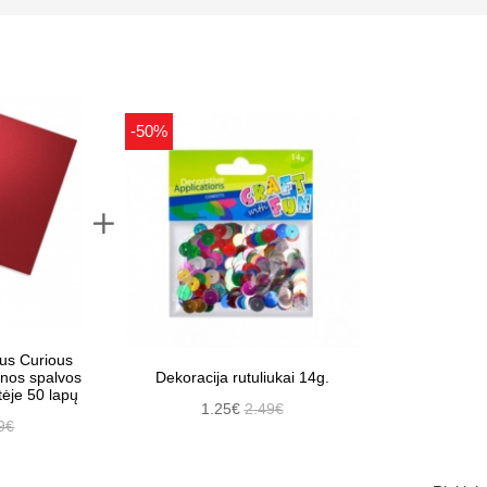
-50%
ius Curious
onos spalvos
Dekoracija rutuliukai 14g.
ėje 50 lapų
1.25€
2.49€
9€