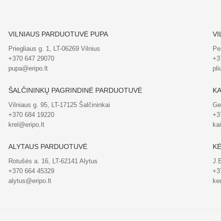
VILNIAUS PARDUOTUVĖ PUPA
VI
Priegliaus g. 1, LT-06269 Vilnius
Pe
+370 647 29070
+3
pupa@eripo.lt
pli
ŠALČININKŲ PAGRINDINĖ PARDUOTUVĖ
KA
Vilniaus g. 95, LT-17125 Šalčininkai
Ge
+370 684 19220
+3
krel@eripo.lt
ka
ALYTAUS PARDUOTUVĖ
KĖ
Rotušės a. 16, LT-62141 Alytus
J.
+370 664 45329
+3
alytus@eripo.lt
ked