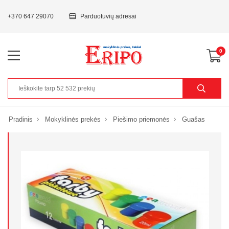
+370 647 29070
Parduotuvių adresai
0
Pradinis
Mokyklinės prekės
Piešimo priemonės
Guašas