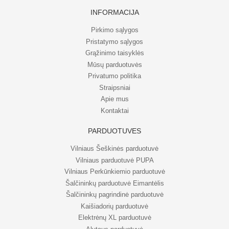
INFORMACIJA
Pirkimo sąlygos
Pristatymo sąlygos
Grąžinimo taisyklės
Mūsų parduotuvės
Privatumo politika
Straipsniai
Apie mus
Kontaktai
PARDUOTUVĖS
Vilniaus Šeškinės parduotuvė
Vilniaus parduotuvė PUPA
Vilniaus Perkūnkiemio parduotuvė
Šalčininkų parduotuvė Eimantėlis
Šalčininkų pagrindinė parduotuvė
Kaišiadorių parduotuvė
Elektrėnų XL parduotuvė