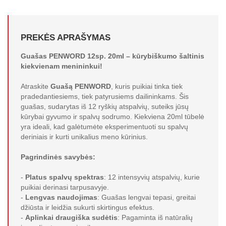
PREKĖS APRAŠYMAS
Guašas PENWORD 12sp. 20ml – kūrybiškumo šaltinis
kiekvienam menininkui!
Atraskite
Guašą PENWORD
, kuris puikiai tinka tiek
pradedantiesiems, tiek patyrusiems dailininkams. Šis
guašas, sudarytas iš 12 ryškių atspalvių, suteiks jūsų
kūrybai gyvumo ir spalvų sodrumo. Kiekviena 20ml tūbelė
yra ideali, kad galėtumėte eksperimentuoti su spalvų
deriniais ir kurti unikalius meno kūrinius.
Pagrindinės savybės:
-
Platus spalvų spektras
: 12 intensyvių atspalvių, kurie
puikiai derinasi tarpusavyje.
-
Lengvas naudojimas
: Guašas lengvai tepasi, greitai
džiūsta ir leidžia sukurti skirtingus efektus.
-
Aplinkai draugiška sudėtis
: Pagaminta iš natūralių