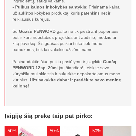
ingredientų, saugi vaikams.
-
Puikus kainos ir kokybės santykis
: Prieinama kaina
už aukštos kokybės produktą, kuris patenkins net ir
reikliausius kūrėjus.
Su
Guašu PENWORD
galite ne tik piešti ant popieriaus,
bet ir kurti nuostabius projektus ant audinio, medžio ar
kitų paviršių. Šis guašas puikiai tinka tiek meno
pamokoms, tiek laisvalaikio užsiėmimams.
Pasinaudokite šiuo puikiu pasiūlymu ir įsigykite
Guašą
PENWORD 12sp. 20ml
jau šiandien! Leiskite savo
kūrybiškumui skleistis ir sukurkite nepakartojamus meno
kūrinius.
Užsisakykite dabar ir pradėkite savo meninę
kelionę!
Įsigiję šią prekę taip pat pirko:
-50%
-50%
-50%