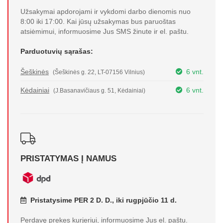
Užsakymai apdorojami ir vykdomi darbo dienomis nuo
8:00 iki 17:00. Kai jūsų užsakymas bus paruoštas
atsiėmimui, informuosime Jus SMS žinute ir el. paštu.
Parduotuvių sąrašas:
Šeškinės
6 vnt.
(Šeškinės g. 22, LT-07156 Vilnius)
Kėdainiai
6 vnt.
(J.Basanavičiaus g. 51, Kėdainiai)
PRISTATYMAS Į NAMUS
Pristatysime PER 2 D. D., iki rugpjūčio 11 d.
Perdavę prekes
kurjeriui
, informuosime Jus el. paštu.