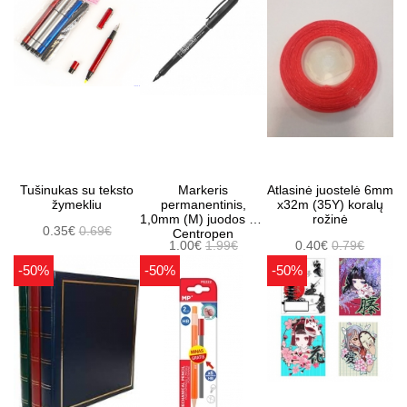
Tušinukas su teksto
Markeris
Atlasinė juostelė 6mm
žymekliu
permanentinis,
x32m (35Y) koralų
1,0mm (M) juodos sp.
rožinė
0.35€
0.69€
Centropen
1.00€
1.99€
0.40€
0.79€
-50%
-50%
-50%