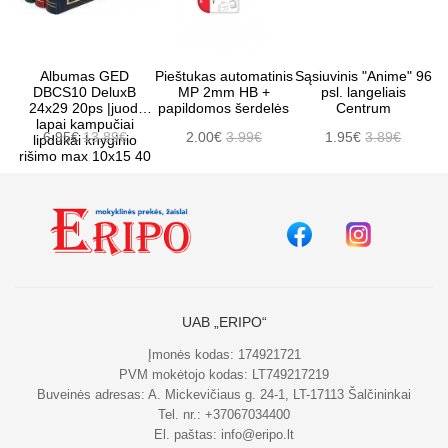
Albumas GED
Pieštukas automatinis
Sąsiuvinis "Anime" 96
DBCS10 DeluxB
MP 2mm HB +
psl. langeliais
24x29 20ps |juodi
papildomos šerdelės
Centrum
lapai kampučiai
6.95€
13.89€
2.00€
3.99€
1.95€
3.89€
lipdukai knyginio
rišimo max 10x15 40
UAB „ERIPO“
Įmonės kodas: 174921721
PVM mokėtojo kodas: LT749217219
Buveinės adresas: A. Mickevičiaus g. 24-1, LT-17113 Šalčininkai
Tel. nr.:
+37067034400
El. paštas:
info@eripo.lt