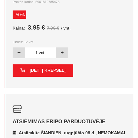
Prekės kodas: 5901812785473
-50%
3.95 €
Kaina:
7.90 €
/ vnt.
Likutis:
12
vnt.
ĮDĖTI Į KREPŠELĮ
ATSIĖMIMAS ERIPO PARDUOTUVĖJE
Atsiimkite ŠIANDIEN, rugpjūčio 08 d., NEMOKAMAI