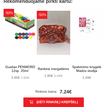
Rekomenduojame pirkti kartu:
-50%
-50%
Guašas PENWORD
Spalvinimo knygelė
Rankinė mergaitėms
12sp. 20ml.
Mados studija
1.80€
3.59€
3.95€
7.90€
1.49€
7.24€
Rinkinio kaina:
ĮDĖTI RINKINĮ Į KREPŠELĮ