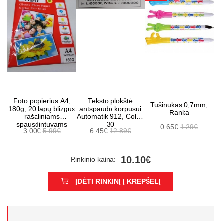
Foto popierius A4,
Teksto plokštė
Tušinukas 0,7mm,
180g, 20 lapų blizgus
antspaudo korpusui
Ranka
rašaliniams
Automatik 912, Colop
spausdintuvams
30
0.65€
1.29€
3.00€
5.99€
6.45€
12.89€
10.10€
Rinkinio kaina:
ĮDĖTI RINKINĮ Į KREPŠELĮ