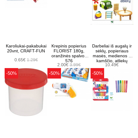
Karoliukai-pakabukai
Krepinis popierius
Darbeliai iš augalų ir
20vnt, CRAFT-FUN
FLORIST 180g,
sėklų, popieriaus
oranžinės spalvos
masės, medienos ir
0.65€
1.29€
576
kamščio, atliekų
2.00€
3.99€
10.49€
-50%
-50%
-50%