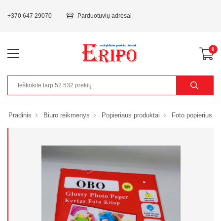
+370 647 29070
Parduotuvių adresai
0
Pradinis
Biuro reikmenys
Popieriaus produktai
Foto popierius