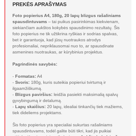
PREKĖS APRAŠYMAS
Foto popierius A4, 180g, 20 lapų blizgus rašaliniams
spausdintuvams
– tai puikus pasirinkimas kiekvienam,
siekiančiam aukštos kokybės spausdinimo rezultatų. Šis
foto popierius ne tik užtikrina ryškias ir sodrias spalvas,
bet ir garantuoja, kad jūsų nuotraukos atrodys
profesionaliai, nepriklausomai nuo to, ar spausdinate
asmenines nuotraukas, ar kūrybinius projektus.
Pagrindinės savybės:
-
Formatas:
A4
-
Svoris:
180g, kuris suteikia popieriui tvirtumą ir
ilgaamžiškumą.
-
Blizgus paviršius:
leidžia pasiekti maksimalią spalvų
gyvybingumą ir detalumą.
-
Lapų skaičius:
20 lapų, idealiai tinkančių tiek mažiems,
tiek dideliems projektams.
Šis foto popierius yra specialiai sukurtas rašaliniams
spausdintuvams, todėl galite būti tikri, kad jis puikiai