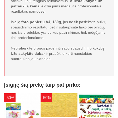
atitinka jūsų įrenginio reikalavimus.
Aukšta kokybė už
patrauklią kainą
leidžia jums mėgautis profesionaliais
rezultatais namuose.
Įsigiję
foto popierių A4, 180g
, jūs ne tik pasieksite puikių
spausdinimo rezultatų, bet ir sutaupysite laiko bei pinigų,
nes šis produktas yra puikus pasirinkimas tiek mėgėjams,
tiek profesionalams.
Nepraleiskite progos pagerinti savo spausdinimo kokybę!
Užsisakykite dabar
ir pradėkite kurti nuostabias
nuotraukas jau šiandien!
Įsigiję šią prekę taip pat pirko:
-50%
-50%