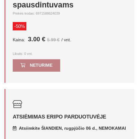
spausdintuvams
Prekės kodas: 6971588624039
-50%
3.00 €
Kaina:
5.99 €
/ vnt.
Likutis:
0
vnt.
NETURIME
ATSIĖMIMAS ERIPO PARDUOTUVĖJE
Atsiimkite ŠIANDIEN, rugpjūčio 06 d., NEMOKAMAI