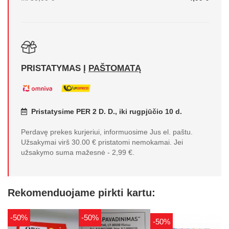
PRISTATYMAS Į
PAŠTOMATĄ
Pristatysime PER 2 D. D., iki rugpjūčio 10 d.
Perdavę prekes kurjeriui, informuosime Jus el. paštu.
Užsakymai virš 30.00 € pristatomi nemokamai. Jei
užsakymo suma mažesnė - 2,99 €.
Rekomenduojame pirkti kartu:
-50%
-50%
-50%