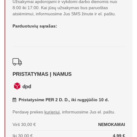
Užsakymai apdorojami ir vykdomi darbo dienomis nuo
8:00 iki 17:00. Kai jūsų užsakymas bus paruoštas
atsiėmimui, informuosime Jus SMS žinute ir el. paštu.
Parduotuvių sąrašas:
PRISTATYMAS Į NAMUS
Pristatysime PER 2 D. D., iki rugpjūčio 10 d.
Perdavę prekes
kurjeriui
, informuosime Jus el. paštu.
Virš 30,00 €
NEMOKAMAI
Iki 30,00 €
4,99 €