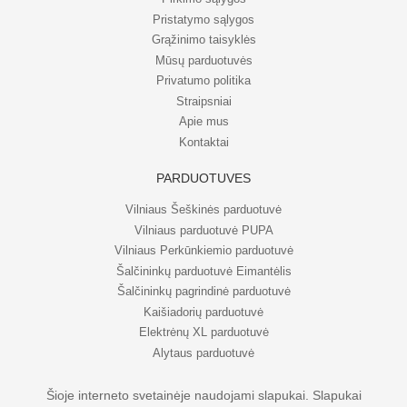
Pristatymo sąlygos
Grąžinimo taisyklės
Mūsų parduotuvės
Privatumo politika
Straipsniai
Apie mus
Kontaktai
PARDUOTUVĖS
Vilniaus Šeškinės parduotuvė
Vilniaus parduotuvė PUPA
Vilniaus Perkūnkiemio parduotuvė
Šalčininkų parduotuvė Eimantėlis
Šalčininkų pagrindinė parduotuvė
Kaišiadorių parduotuvė
Elektrėnų XL parduotuvė
Alytaus parduotuvė
Šioje interneto svetainėje naudojami slapukai. Slapukai