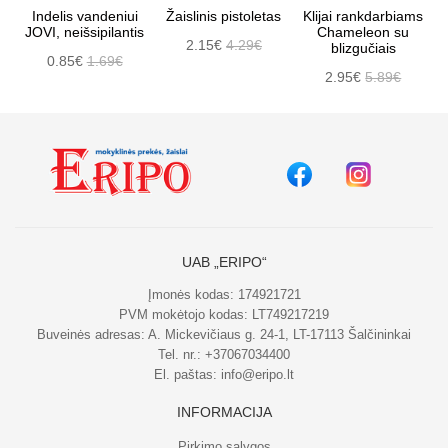
Indelis vandeniui
Žaislinis pistoletas
Klijai rankdarbiams
JOVI, neišsipilantis
Chameleon su
2.15€
4.29€
blizgučiais
0.85€
1.69€
2.95€
5.89€
UAB „ERIPO“
Įmonės kodas: 174921721
PVM mokėtojo kodas: LT749217219
Buveinės adresas: A. Mickevičiaus g. 24-1, LT-17113 Šalčininkai
Tel. nr.:
+37067034400
El. paštas:
info@eripo.lt
INFORMACIJA
Pirkimo sąlygos