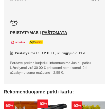
PRISTATYMAS Į
PAŠTOMATĄ
Pristatysime PER 2 D. D., iki rugpjūčio 11 d.
Perdavę prekes kurjeriui, informuosime Jus el. paštu.
Užsakymai virš 30.00 € pristatomi nemokamai. Jei
užsakymo suma mažesnė - 2,99 €.
Rekomenduojame pirkti kartu:
-50%
-50%
-50%