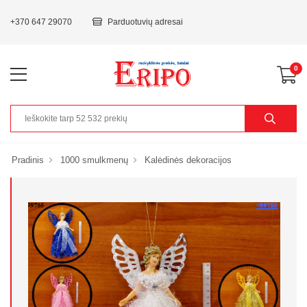
+370 647 29070
Parduotuvių adresai
0
Pradinis
1000 smulkmenų
Kalėdinės dekoracijos