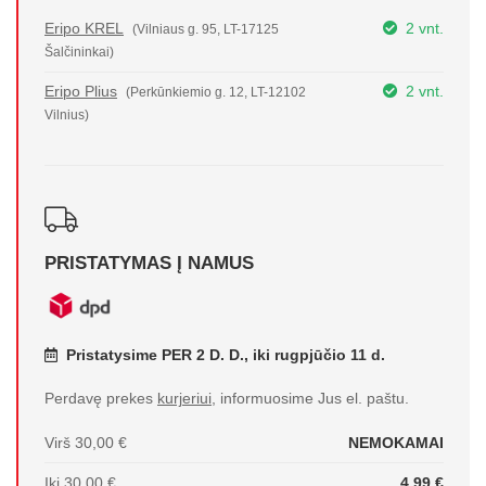
Eripo KREL
2 vnt.
(Vilniaus g. 95, LT-17125
Šalčininkai)
Eripo Plius
2 vnt.
(Perkūnkiemio g. 12, LT-12102
Vilnius)
PRISTATYMAS Į NAMUS
Pristatysime PER 2 D. D., iki rugpjūčio 11 d.
Perdavę prekes
kurjeriui
, informuosime Jus el. paštu.
Virš 30,00 €
NEMOKAMAI
Iki 30,00 €
4,99 €