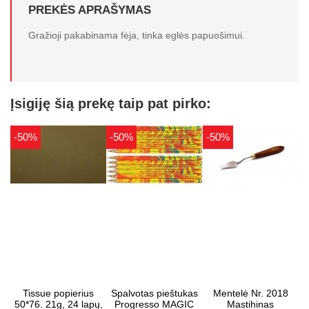
PREKĖS APRAŠYMAS
Gražioji pakabinama fėja, tinka eglės papuošimui.
Įsigiję šią prekę taip pat pirko:
-50%
-50%
-50%
Tissue popierius
Spalvotas pieštukas
Mentelė Nr. 2018
50*76. 21g, 24 lapų,
Progresso MAGIC
Mastihinas