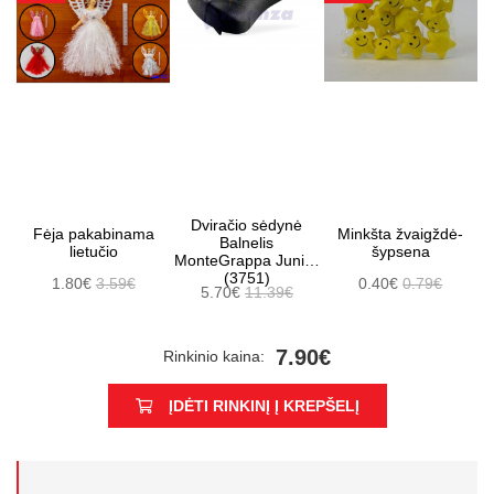
Dviračio sėdynė
Fėja pakabinama
Minkšta žvaigždė-
Balnelis
lietučio
šypsena
MonteGrappa Junior
(3751)
1.80€
3.59€
0.40€
0.79€
5.70€
11.39€
7.90€
Rinkinio kaina:
ĮDĖTI RINKINĮ Į KREPŠELĮ