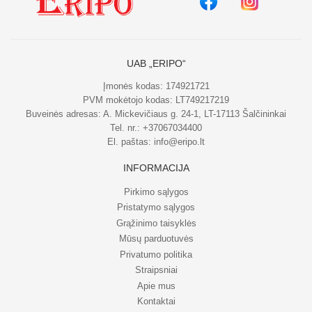
UAB „ERIPO“
Įmonės kodas: 174921721
PVM mokėtojo kodas: LT749217219
Buveinės adresas: A. Mickevičiaus g. 24-1, LT-17113 Šalčininkai
Tel. nr.:
+37067034400
El. paštas:
info@eripo.lt
INFORMACIJA
Pirkimo sąlygos
Pristatymo sąlygos
Grąžinimo taisyklės
Mūsų parduotuvės
Privatumo politika
Straipsniai
Apie mus
Kontaktai