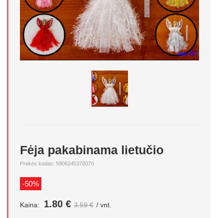
Fėja pakabinama lietučio
Prekės kodas: 5906245378070
-50%
1.80 €
Kaina:
3.59 €
/ vnt.