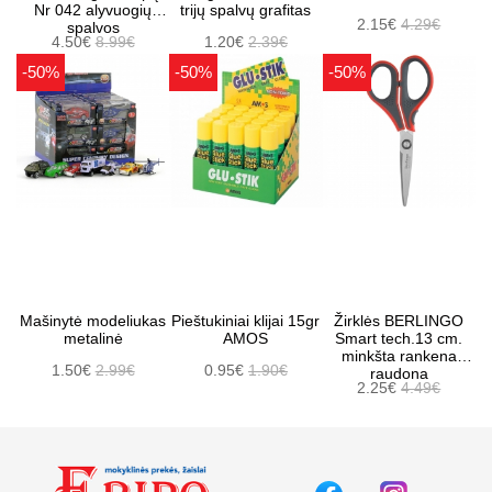
Nr 042 alyvuogių
trijų spalvų grafitas
2.15€
4.29€
spalvos
4.50€
8.99€
1.20€
2.39€
-50%
-50%
-50%
Mašinytė modeliukas
Pieštukiniai klijai 15gr
Žirklės BERLINGO
metalinė
AMOS
Smart tech.13 cm.
minkšta rankena
1.50€
2.99€
0.95€
1.90€
raudona
2.25€
4.49€