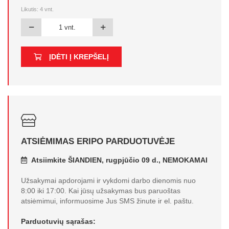
Likutis:
4
vnt.
ĮDĖTI Į KREPŠELĮ
ATSIĖMIMAS ERIPO PARDUOTUVĖJE
Atsiimkite ŠIANDIEN, rugpjūčio 09 d., NEMOKAMAI
Užsakymai apdorojami ir vykdomi darbo dienomis nuo
8:00 iki 17:00. Kai jūsų užsakymas bus paruoštas
atsiėmimui, informuosime Jus SMS žinute ir el. paštu.
Parduotuvių sąrašas: