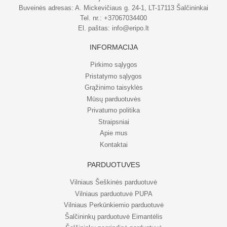
Buveinės adresas: A. Mickevičiaus g. 24-1, LT-17113 Šalčininkai
Tel. nr.:
+37067034400
El. paštas:
info@eripo.lt
INFORMACIJA
Pirkimo sąlygos
Pristatymo sąlygos
Grąžinimo taisyklės
Mūsų parduotuvės
Privatumo politika
Straipsniai
Apie mus
Kontaktai
PARDUOTUVĖS
Vilniaus Šeškinės parduotuvė
Vilniaus parduotuvė PUPA
Vilniaus Perkūnkiemio parduotuvė
Šalčininkų parduotuvė Eimantėlis