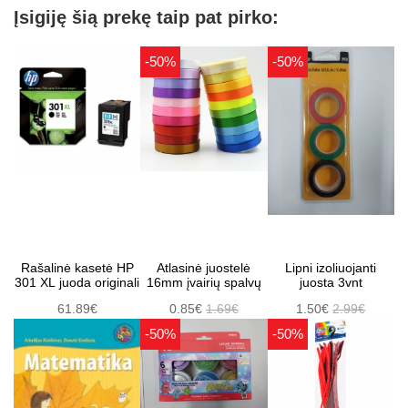
Įsigiję šią prekę taip pat pirko:
-50%
-50%
Rašalinė kasetė HP
Atlasinė juostelė
Lipni izoliuojanti
301 XL juoda originali
16mm įvairių spalvų
juosta 3vnt
61.89€
0.85€
1.69€
1.50€
2.99€
-50%
-50%