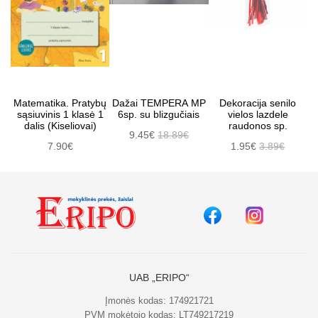
Matematika. Pratybų
Dažai TEMPERA MP
Dekoracija senilo
sąsiuvinis 1 klasė 1
6sp. su blizgučiais
vielos lazdele
dalis (Kiseliovai)
raudonos sp.
9.45€
18.89€
7.90€
1.95€
3.89€
UAB „ERIPO“
Įmonės kodas: 174921721
PVM mokėtojo kodas: LT749217219