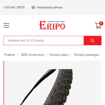
+370 647 29070
Parduotuvių adresai
0
Pradinis
1000 smulkmenų
Dviračių dalys
Dviračių padangos