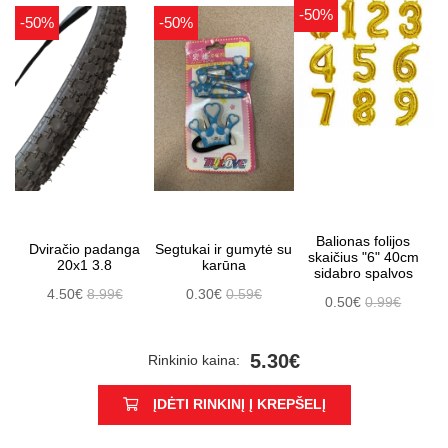
-50%
-50%
-50%
Balionas folijos
Dviračio padanga
Segtukai ir gumytė su
skaičius "6" 40cm
20x1 3.8
karūna
sidabro spalvos
4.50€
8.99€
0.30€
0.59€
0.50€
0.99€
5.30€
Rinkinio kaina:
ĮDĖTI RINKINĮ Į KREPŠELĮ