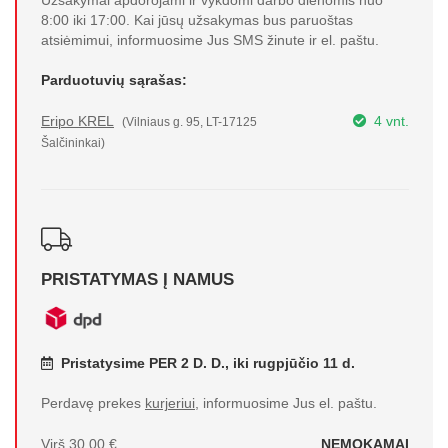
Užsakymai apdorojami ir vykdomi darbo dienomis nuo
8:00 iki 17:00. Kai jūsų užsakymas bus paruoštas
atsiėmimui, informuosime Jus SMS žinute ir el. paštu.
Parduotuvių sąrašas:
Eripo KREL
4 vnt.
(Vilniaus g. 95, LT-17125
Šalčininkai)
PRISTATYMAS Į NAMUS
Pristatysime PER 2 D. D., iki rugpjūčio 11 d.
Perdavę prekes
kurjeriui
, informuosime Jus el. paštu.
Virš 30,00 €
NEMOKAMAI