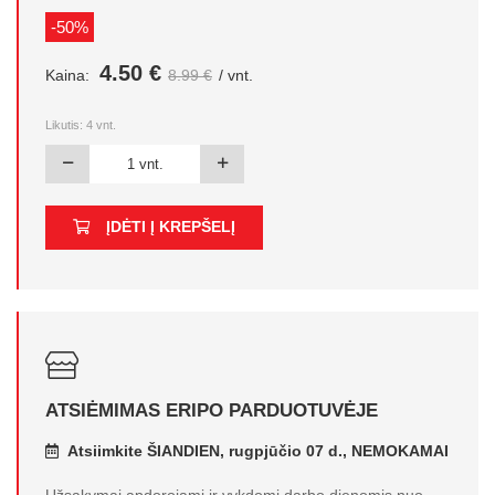
-50%
4.50 €
Kaina:
8.99 €
/ vnt.
Likutis:
4
vnt.
ĮDĖTI Į KREPŠELĮ
ATSIĖMIMAS ERIPO PARDUOTUVĖJE
Atsiimkite ŠIANDIEN, rugpjūčio 07 d., NEMOKAMAI