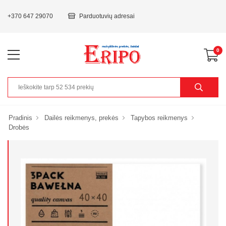
+370 647 29070
Parduotuvių adresai
0
Pradinis
Dailės reikmenys, prekės
Tapybos reikmenys
Drobės