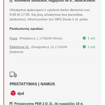
Atsiimkite ŠIANDIEN, rugpjūčio 06 d., NEMOKAMAI
Užsakymai apdorojami ir vykdomi darbo dienomis nuo
8:00 iki 17:00. Kai jūsų užsakymas bus paruoštas
atsiėmimui, informuosime Jus SMS žinute ir el. paštu.
Parduotuvių sąrašas:
Pupa
1 vnt.
(Priegliaus g. 1, LT-06269 Vilnius)
Elektrėnai XL
1 vnt.
(Draugystės g. 13, LT-26109
Elektrėnai)
PRISTATYMAS Į NAMUS
Pristatysime PER 2 D. D., iki rugpjūčio 10 d.