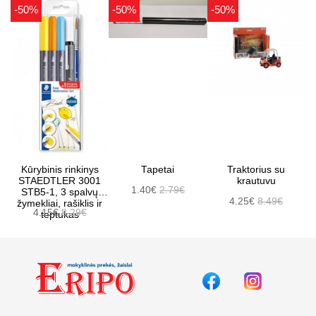
-50%
-50%
-50%
Kūrybinis rinkinys
Tapetai
Traktorius su
STAEDTLER 3001
krautuvu
1.40€
2.79€
STB5-1, 3 spalvų
4.25€
8.49€
žymekliai, rašiklis ir
4.15€
8.29€
teptukas