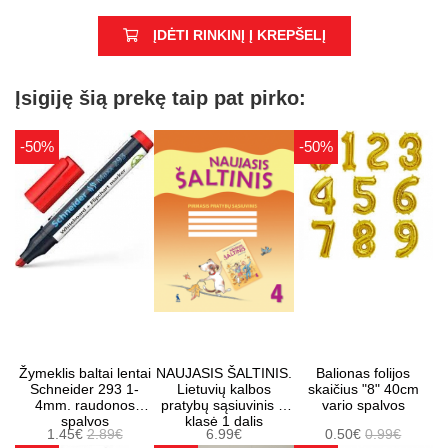
ĮDĖTI RINKINĮ Į KREPŠELĮ
Įsigiję šią prekę taip pat pirko:
-50%
-50%
Žymeklis baltai lentai
NAUJASIS ŠALTINIS.
Balionas folijos
Schneider 293 1-
Lietuvių kalbos
skaičius "8" 40cm
4mm. raudonos
pratybų sąsiuvinis 4
vario spalvos
spalvos
klasė 1 dalis
1.45€
2.89€
6.99€
0.50€
0.99€