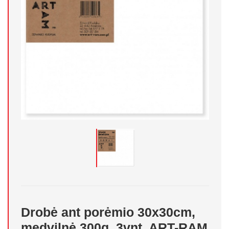
Drobė ant porėmio 30x30cm,
medvilnė 300g, 3vnt, ART-RAM