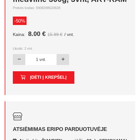
Prekės kodas: 5908298520628
-50%
8.00 €
Kaina:
15.99 €
/ vnt.
Likutis:
2
vnt.
ĮDĖTI Į KREPŠELĮ
ATSIĖMIMAS ERIPO PARDUOTUVĖJE