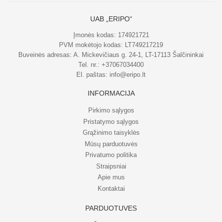
UAB „ERIPO“
Įmonės kodas: 174921721
PVM mokėtojo kodas: LT749217219
Buveinės adresas: A. Mickevičiaus g. 24-1, LT-17113 Šalčininkai
Tel. nr.:
+37067034400
El. paštas:
info@eripo.lt
INFORMACIJA
Pirkimo sąlygos
Pristatymo sąlygos
Grąžinimo taisyklės
Mūsų parduotuvės
Privatumo politika
Straipsniai
Apie mus
Kontaktai
PARDUOTUVĖS