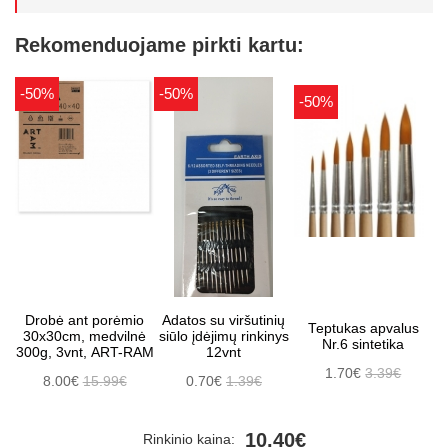
Rekomenduojame pirkti kartu:
-50%
-50%
-50%
Drobė ant porėmio
Adatos su viršutinių
Teptukas apvalus
30x30cm, medvilnė
siūlo įdėjimų rinkinys
Nr.6 sintetika
300g, 3vnt, ART-RAM
12vnt
1.70€
3.39€
8.00€
15.99€
0.70€
1.39€
10.40€
Rinkinio kaina: