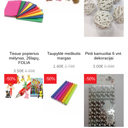
Tissue popierius
Taupyklė meškutis
Pinti kamuoliai 6 vnt.
mėlynas, 26lapų,
margas
dekoracijai
FOLIA
1.40€
2.79€
3.00€
5.99€
3.50€
6.99€
-50%
-50%
-50%