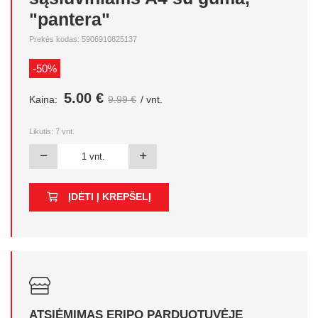
"pantera"
Prekės kodas: 5906910825137
-50%
5.00 €
Kaina:
9.99 €
/ vnt.
Likutis:
7
vnt.
ĮDĖTI Į KREPŠELĮ
ATSIĖMIMAS ERIPO PARDUOTUVĖJE