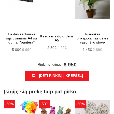
Dėklas kartoninis
Tušinukas
Kasos išlaidų orderis
sąsiuviniams A4 su
priklijuojamas gėlės
A5
guma, "pantera"
vazonėlio stove
2.50€
4.99€
5.00€
9.99€
1.45€
2.89€
8.95€
Rinkinio kaina:
ĮDĖTI RINKINĮ Į KREPŠELĮ
Įsigiję šią prekę taip pat pirko:
-50%
-50%
-50%