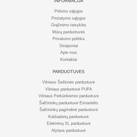
INFORMACIJA
Pirkimo sąlygos
Pristatymo sąlygos
Grąžinimo taisyklės
Mūsų parduotuvės
Privatumo politika
Straipsniai
Apie mus
Kontaktai
PARDUOTUVĖS
Vilniaus Šeškinės parduotuvė
Vilniaus parduotuvė PUPA
Vilniaus Perkūnkiemio parduotuvė
Šalčininkų parduotuvė Eimantėlis
Šalčininkų pagrindinė parduotuvė
Kaišiadorių parduotuvė
Elektrėnų XL parduotuvė
Alytaus parduotuvė