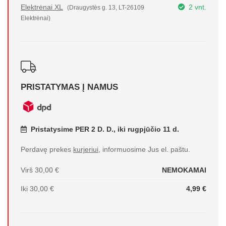
Elektrėnai XL
2 vnt.
(Draugystės g. 13, LT-26109
Elektrėnai)
PRISTATYMAS Į NAMUS
Pristatysime PER 2 D. D., iki rugpjūčio 11 d.
Perdavę prekes
kurjeriui
, informuosime Jus el. paštu.
Virš 30,00 €
NEMOKAMAI
Iki 30,00 €
4,99 €