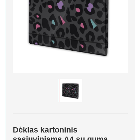
Dėklas kartoninis
sąsiuviniams A4 su guma,