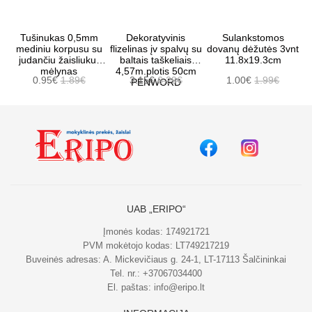
Tušinukas 0,5mm
Dekoratyvinis
Sulankstomos
mediniu korpusu su
flizelinas įv spalvų su
dovanų dėžutės 3vnt
judančiu žaisliuku,
baltais taškeliais
11.8x19.3cm
mėlynas
4,57m.plotis 50cm
0.95€
1.89€
3.15€
6.29€
1.00€
1.99€
PENWORD
UAB „ERIPO“
Įmonės kodas: 174921721
PVM mokėtojo kodas: LT749217219
Buveinės adresas: A. Mickevičiaus g. 24-1, LT-17113 Šalčininkai
Tel. nr.:
+37067034400
El. paštas:
info@eripo.lt