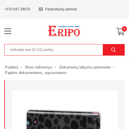
+370 647 29070
Parduotuvių adresai
0
Pradinis
Biuro reikmenys
Dokumentų laikymo priemonės
Papkės dokumentams, sąsiuviniams