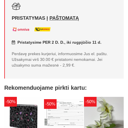
PRISTATYMAS Į
PAŠTOMATĄ
Pristatysime PER 2 D. D., iki rugpjūčio 11 d.
Perdavę prekes kurjeriui, informuosime Jus el. paštu.
Užsakymai virš 30.00 € pristatomi nemokamai. Jei
užsakymo suma mažesnė - 2,99 €.
Rekomenduojame pirkti kartu:
-50%
-50%
-50%