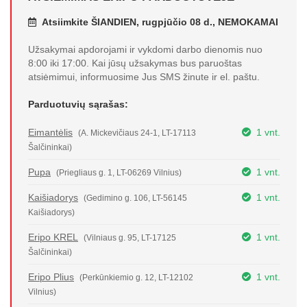
Atsiimkite ŠIANDIEN, rugpjūčio 08 d., NEMOKAMAI
Užsakymai apdorojami ir vykdomi darbo dienomis nuo
8:00 iki 17:00. Kai jūsų užsakymas bus paruoštas
atsiėmimui, informuosime Jus SMS žinute ir el. paštu.
Parduotuvių sąrašas:
Eimantėlis
1 vnt.
(A. Mickevičiaus 24-1, LT-17113
Šalčininkai)
Pupa
1 vnt.
(Priegliaus g. 1, LT-06269 Vilnius)
Kaišiadorys
1 vnt.
(Gedimino g. 106, LT-56145
Kaišiadorys)
Eripo KREL
1 vnt.
(Vilniaus g. 95, LT-17125
Šalčininkai)
Eripo Plius
1 vnt.
(Perkūnkiemio g. 12, LT-12102
Vilnius)