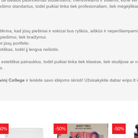
 tai idealus pasirinkimas studentams, menininkams ir visiems, kurie vert
iešimo standartus, todėl puikiai tinka tiek profesionaliam, tiek mėgėjišk
tikrina, kad jūsų piešiniai ir eskizai bus ryškūs, aiškūs ir neperšlampami
k piešimui, tiek braižymui.
 jūsų portfelio.
tiškas, todėl jį lengva nešiotis.
r estetiškai patrauklus, todėl puikiai tinka tiek klasėse, tiek studijose 
s.
vinį College
ir leiskite savo idėjoms skristi! Užsisakykite dabar eripo.lt 
50%
-50%
-50%