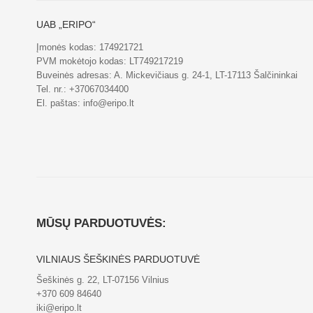
UAB „ERIPO“
Įmonės kodas: 174921721
PVM mokėtojo kodas: LT749217219
Buveinės adresas: A. Mickevičiaus g. 24-1, LT-17113 Šalčininkai
Tel. nr.:
+37067034400
El. paštas:
info@eripo.lt
MŪSŲ PARDUOTUVĖS:
VILNIAUS ŠEŠKINĖS PARDUOTUVĖ
Šeškinės g. 22, LT-07156 Vilnius
+370 609 84640
iki@eripo.lt