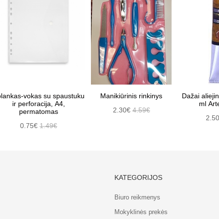
lankas-vokas su spaustuku
Manikiūrinis rinkinys
Dažai alieji
ir perforacija, A4,
ml Ar
2.30€
4.59€
permatomas
2.5
0.75€
1.49€
KATEGORIJOS
Biuro reikmenys
Mokyklinės prekės