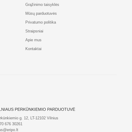
Grąžinimo taisyklės
Mūsų parduotuvės
Privatumo politika
Straipsniai
Apie mus
Kontaktai
LNIAUS PERKŪNKIEMIO PARDUOTUVĖ
rkūnkiemio g. 12, LT-12102 Vilnius
70 676 30261
us@eripo.lt