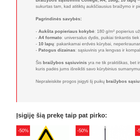
Braižybos sąsiuvinis College, A4, 180g, 10 lapų
–
sukurtas tam, kad atitiktų aukščiausius braižymo ir p
Pagrindinės savybės:
-
Aukšta popieriaus kokybė
: 180 g/m² popierius už
-
A4 formato
: universalus dydis, puikiai tinkantis tie
-
10 lapų
: pakankamai erdvės kūrybai, neperkraunant
-
Patogus dizainas
: sąsiuvinis yra lengvas ir kompak
Šis
braižybos sąsiuvinis
yra ne tik praktiškas, bet i
kuris padės jums išreikšti savo kūrybinius sumanymu
Nepraleiskite progos įsigyti šį puikų
braižybos sąsiu
Įsigiję šią prekę taip pat pirko:
-50%
-50%
-