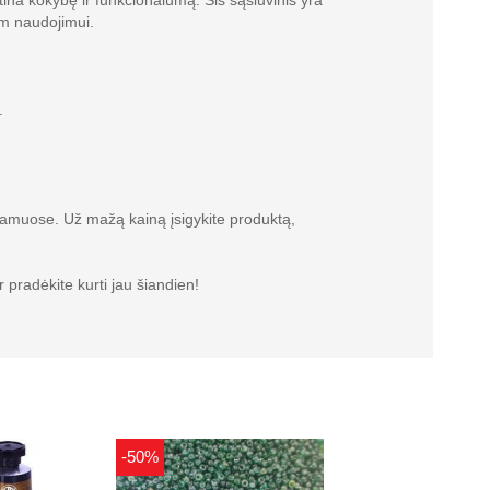
ina kokybę ir funkcionalumą. Šis sąsiuvinis yra
am naudojimui.
.
ar namuose. Už mažą kainą įsigykite produktą,
ir pradėkite kurti jau šiandien!
-50%