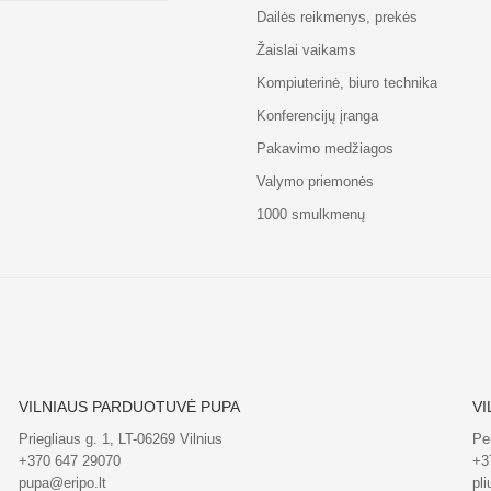
Dailės reikmenys, prekės
Žaislai vaikams
Kompiuterinė, biuro technika
Konferencijų įranga
Pakavimo medžiagos
Valymo priemonės
1000 smulkmenų
VILNIAUS PARDUOTUVĖ PUPA
VI
Priegliaus g. 1, LT-06269 Vilnius
Pe
+370 647 29070
+3
pupa@eripo.lt
pli