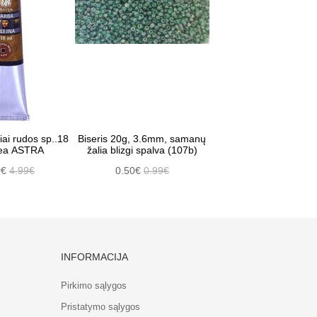
niai rudos sp..18
Biseris 20g, 3.6mm, samanų
tea ASTRA
žalia blizgi spalva (107b)
0€
4.99€
0.50€
0.99€
INFORMACIJA
Pirkimo sąlygos
Pristatymo sąlygos