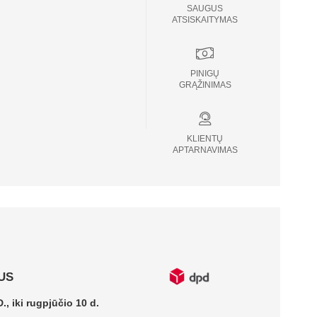
SAUGUS
ATSISKAITYMAS
PINIGŲ
GRĄŽINIMAS
KLIENTŲ
APTARNAVIMAS
US
., iki rugpjūčio 10 d.