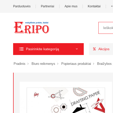
Parduotuvės
Partneriai
Apie mus
Kontaktai
+
Pasirinkite kategoriją
Akcijos
Pradinis
Biuro reikmenys
Popieriaus produktai
Braižybos 