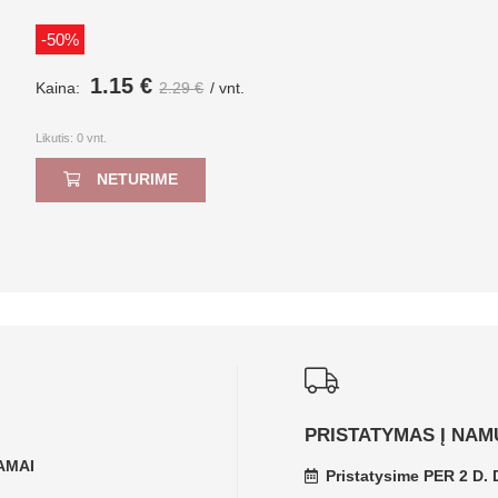
-50%
1.15 €
Kaina:
2.29 €
/ vnt.
Likutis:
0
vnt.
NETURIME
PRISTATYMAS Į NAM
KAMAI
Pristatysime PER 2 D. D