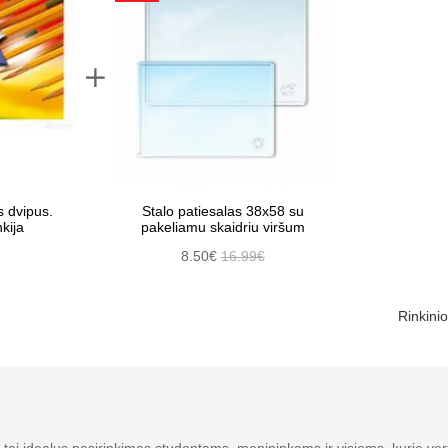
s dvipus.
Stalo patiesalas 38x58 su
kija
pakeliamu skaidriu viršum
8.50€
16.99€
Rinkinio