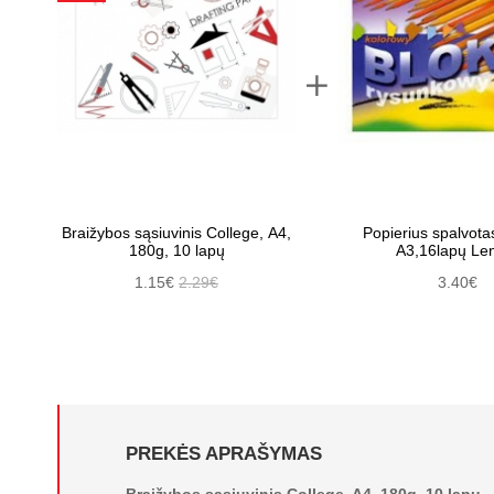
Braižybos sąsiuvinis College, A4,
Popierius spalvota
180g, 10 lapų
A3,16lapų Len
1.15€
2.29€
3.40€
PREKĖS APRAŠYMAS