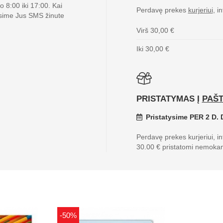
 8:00 iki 17:00. Kai
Perdavę prekes
kurjeriui
, i
sime Jus SMS žinute
Virš 30,00 €
Iki 30,00 €
PRISTATYMAS Į
PAŠ
Pristatysime PER 2 D. D
Perdavę prekes kurjeriui, i
30.00 € pristatomi nemoka
-50%