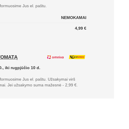
nformuosime Jus el. paštu.
NEMOKAMAI
4,99 €
TOMATĄ
., iki rugpjūčio 10 d.
nformuosime Jus el. paštu. Užsakymai virš
mai. Jei užsakymo suma mažesnė - 2,99 €.