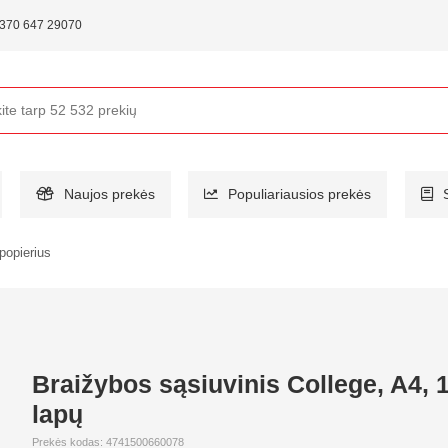
370 647 29070
Naujos prekės
Populiariausios prekės
popierius
Braižybos sąsiuvinis College, A4, 
lapų
Prekės kodas: 4741500660078