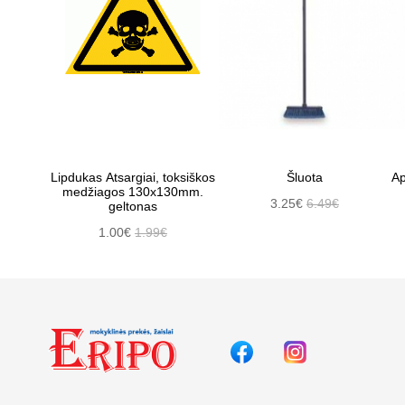
Lipdukas Atsargiai, toksiškos
Šluota
Ap
medžiagos 130x130mm.
3.25€
6.49€
geltonas
1.00€
1.99€