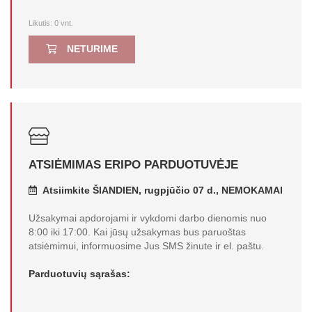
Likutis:
0
vnt.
NETURIME
ATSIĖMIMAS ERIPO PARDUOTUVĖJE
Atsiimkite ŠIANDIEN, rugpjūčio 07 d., NEMOKAMAI
Užsakymai apdorojami ir vykdomi darbo dienomis nuo
8:00 iki 17:00. Kai jūsų užsakymas bus paruoštas
atsiėmimui, informuosime Jus SMS žinute ir el. paštu.
Parduotuvių sąrašas: