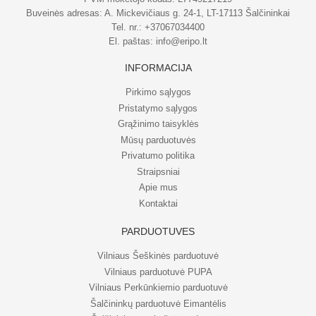
Buveinės adresas: A. Mickevičiaus g. 24-1, LT-17113 Šalčininkai
Tel. nr.:
+37067034400
El. paštas:
info@eripo.lt
INFORMACIJA
Pirkimo sąlygos
Pristatymo sąlygos
Grąžinimo taisyklės
Mūsų parduotuvės
Privatumo politika
Straipsniai
Apie mus
Kontaktai
PARDUOTUVĖS
Vilniaus Šeškinės parduotuvė
Vilniaus parduotuvė PUPA
Vilniaus Perkūnkiemio parduotuvė
Šalčininkų parduotuvė Eimantėlis