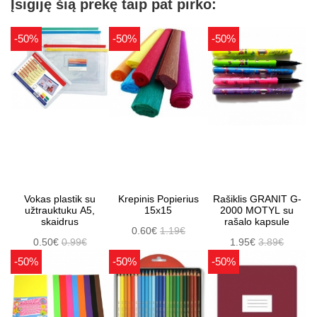
Įsigiję šią prekę taip pat pirko:
-50%
-50%
-50%
Vokas plastik su
Krepinis Popierius
Rašiklis GRANIT G-
užtrauktuku A5,
15x15
2000 MOTYL su
skaidrus
rašalo kapsule
0.60€
1.19€
0.50€
0.99€
1.95€
3.89€
-50%
-50%
-50%