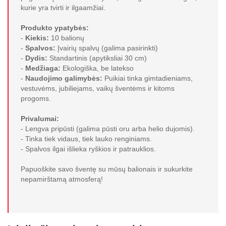
kurie yra tvirti ir ilgaamžiai.
Produkto ypatybės:
-
Kiekis:
10 balionų
-
Spalvos:
Įvairių spalvų (galima pasirinkti)
-
Dydis:
Standartinis (apytiksliai 30 cm)
-
Medžiaga:
Ekologiška, be latekso
-
Naudojimo galimybės:
Puikiai tinka gimtadieniams,
vestuvėms, jubiliejams, vaikų šventėms ir kitoms
progoms.
Privalumai:
- Lengva pripūsti (galima pūsti oru arba helio dujomis).
- Tinka tiek vidaus, tiek lauko renginiams.
- Spalvos ilgai išlieka ryškios ir patrauklios.
Papuoškite savo šventę su mūsų balionais ir sukurkite
nepamirštamą atmosferą!