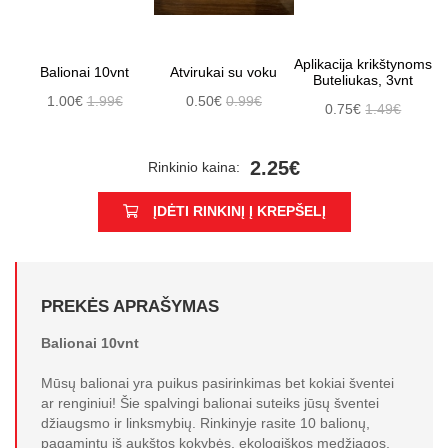
Aplikacija krikštynoms
Balionai 10vnt
Atvirukai su voku
Buteliukas, 3vnt
1.00€
1.99€
0.50€
0.99€
0.75€
1.49€
2.25€
Rinkinio kaina:
ĮDĖTI RINKINĮ Į KREPŠELĮ
PREKĖS APRAŠYMAS
Balionai 10vnt
Mūsų balionai yra puikus pasirinkimas bet kokiai šventei
ar renginiui! Šie spalvingi balionai suteiks jūsų šventei
džiaugsmo ir linksmybių. Rinkinyje rasite 10 balionų,
pagamintų iš aukštos kokybės, ekologiškos medžiagos,