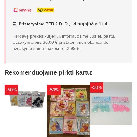
Pristatysime PER 2 D. D., iki rugpjūčio 11 d.
Perdavę prekes kurjeriui, informuosime Jus el. paštu.
Užsakymai virš 30.00 € pristatomi nemokamai. Jei
užsakymo suma mažesnė - 2,99 €.
Rekomenduojame pirkti kartu:
-50%
-50%
-50%