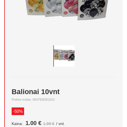
Balionai 10vnt
Prekės kodas: 6937926351012
-50%
1.00 €
Kaina:
1.99 €
/ vnt.