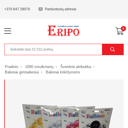
+370 647 29070
Parduotuvių adresai
0
Pradinis
1000 smulkmenų
Šventinė atributika
Balionai gimtadieniui
Balionai krikštynoms