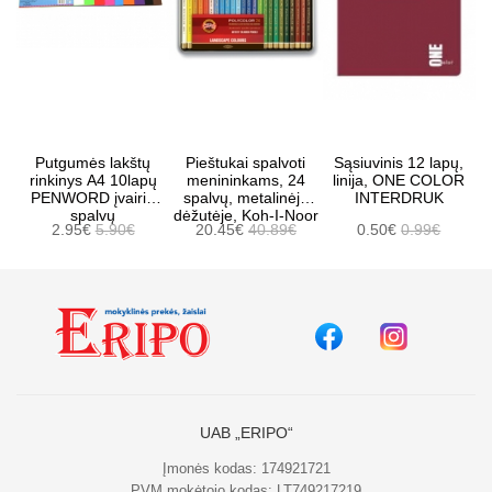
Putgumės lakštų
Pieštukai spalvoti
Sąsiuvinis 12 lapų,
rinkinys A4 10lapų
menininkams, 24
linija, ONE COLOR
PENWORD įvairių
spalvų, metalinėje
INTERDRUK
spalvų
dėžutėje, Koh-I-Noor
2.95€
5.90€
20.45€
40.89€
0.50€
0.99€
UAB „ERIPO“
Įmonės kodas: 174921721
PVM mokėtojo kodas: LT749217219