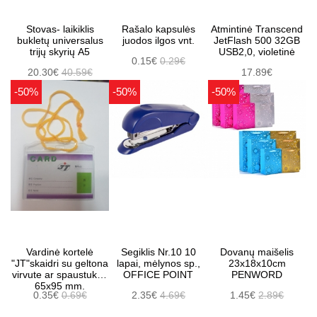
Stovas- laikiklis
Rašalo kapsulės
Atmintinė Transcend
bukletų universalus
juodos ilgos vnt.
JetFlash 500 32GB
trijų skyrių A5
USB2,0, violetinė
0.15€
0.29€
20.30€
40.59€
17.89€
-50%
-50%
-50%
Vardinė kortelė
Segiklis Nr.10 10
Dovanų maišelis
"JT"skaidri su geltona
lapai, mėlynos sp.,
23x18x10cm
virvute ar spaustuku ,
OFFICE POINT
PENWORD
65x95 mm.
0.35€
0.69€
2.35€
4.69€
1.45€
2.89€