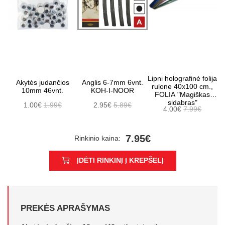
Lipni holografinė folija
Akytės judančios
Anglis 6-7mm 6vnt.
rulone 40x100 cm.,
10mm 46vnt.
KOH-I-NOOR
FOLIA "Magiškas
sidabras"
1.00€
1.99€
2.95€
5.89€
4.00€
7.99€
7.95€
Rinkinio kaina:
ĮDĖTI RINKINĮ Į KREPŠELĮ
PREKĖS APRAŠYMAS