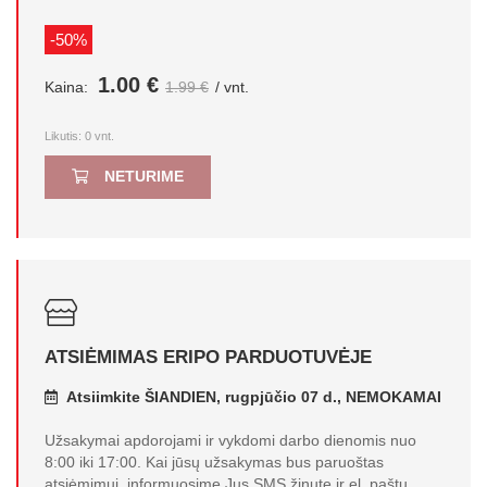
-50%
1.00 €
Kaina:
1.99 €
/ vnt.
Likutis:
0
vnt.
NETURIME
ATSIĖMIMAS ERIPO PARDUOTUVĖJE
Atsiimkite ŠIANDIEN, rugpjūčio 07 d., NEMOKAMAI
Užsakymai apdorojami ir vykdomi darbo dienomis nuo
8:00 iki 17:00. Kai jūsų užsakymas bus paruoštas
atsiėmimui, informuosime Jus SMS žinute ir el. paštu.