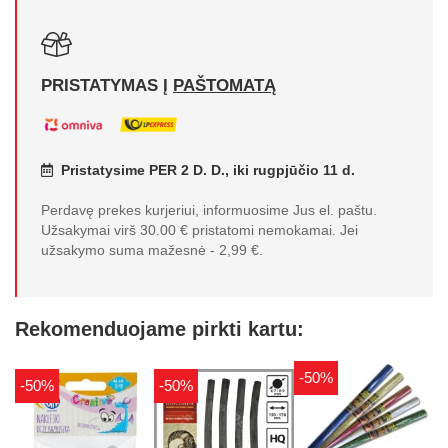
PRISTATYMAS Į
PAŠTOMATĄ
Pristatysime PER 2 D. D., iki rugpjūčio 11 d.
Perdavę prekes kurjeriui, informuosime Jus el. paštu.
Užsakymai virš 30.00 € pristatomi nemokamai. Jei
užsakymo suma mažesnė - 2,99 €.
Rekomenduojame pirkti kartu:
-50%
-50%
-50%