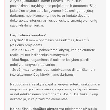
Akytės judančios 10mm (46vnt)
– tai puikus
pasirinkimas kūrybingiems projektams ir amatams! Šios
judančios akytės suteiks gyvumo ir žaismingumo jūsų
darbams, nepriklausomai nuo to, ar kuriate dovaną,
dekoruojate interjerą ar tiesiog ieškote smagių elementų
savo kūrybinei veiklai.
Pagrindinės savybės:
-
Dydis:
10 mm – optimalus pasirinkimas, tinkantis
įvairiems projektams.
-
Kiekis:
46 vnt. – pakankamai akyčių, kad galėtumėte
realizuoti net ir didesnius sumanymus.
-
Medžiaga:
pagamintos iš aukštos kokybės plastiko,
todėl yra lengvos ir patvarios.
-
Judėjimas:
akytės juda, suteikdamos dinamiškumo ir
interaktyvumo jūsų kūrybiniams darbams.
Naudodami šias akytes, galite lengvai suteikti unikalumo ir
originalumo įvairiems meno projektams, vaikų žaidimams
ar net edukacinėms priemonėms. Jos puikiai tinka ir kaip
dekoracija, ir kaip žaidimo elementas.
Kaina:
Šios
judančios akytės
yra prieinamos už puikią