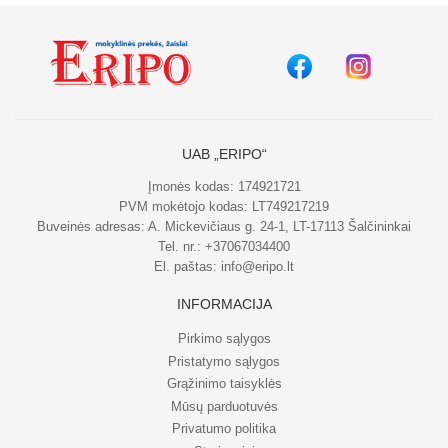
UAB „ERIPO“
Įmonės kodas: 174921721
PVM mokėtojo kodas: LT749217219
Buveinės adresas: A. Mickevičiaus g. 24-1, LT-17113 Šalčininkai
Tel. nr.:
+37067034400
El. paštas:
info@eripo.lt
INFORMACIJA
Pirkimo sąlygos
Pristatymo sąlygos
Grąžinimo taisyklės
Mūsų parduotuvės
Privatumo politika