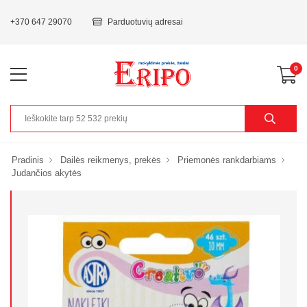
+370 647 29070
Parduotuvių adresai
0
Pradinis
Dailės reikmenys, prekės
Priemonės rankdarbiams
Judančios akytės