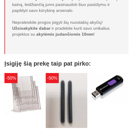
kainą, leidžiančią jums pasinaudoti šiuo pasiūlymu ir
papildyti savo kūrybinę arsenalo.
Nepraleiskite progos įsigyti šių nuostabių akyčių!
Užsisakykite dabar
ir pradėkite kurti savo unikalius
projektus su
akytėmis judančiomis 10mm
!
Įsigiję šią prekę taip pat pirko:
-50%
-50%