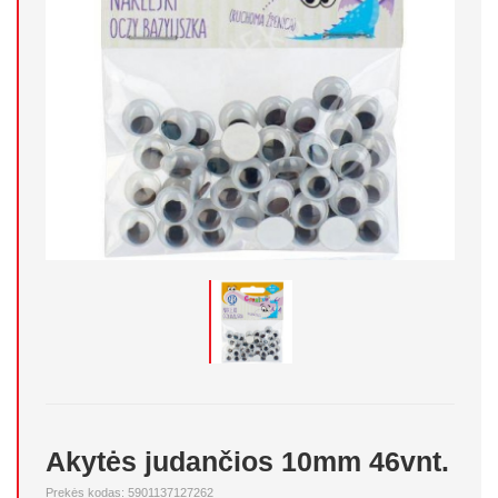
Akytės judančios 10mm 46vnt.
Prekės kodas: 5901137127262