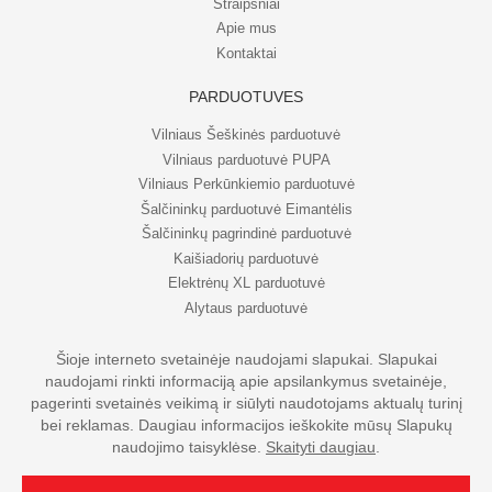
Straipsniai
Apie mus
Kontaktai
PARDUOTUVĖS
Vilniaus Šeškinės parduotuvė
Vilniaus parduotuvė PUPA
Vilniaus Perkūnkiemio parduotuvė
Šalčininkų parduotuvė Eimantėlis
Šalčininkų pagrindinė parduotuvė
Kaišiadorių parduotuvė
Elektrėnų XL parduotuvė
Alytaus parduotuvė
Šioje interneto svetainėje naudojami slapukai. Slapukai
naudojami rinkti informaciją apie apsilankymus svetainėje,
© UAB Eripo 2026. Visos teisės saugomos
pagerinti svetainės veikimą ir siūlyti naudotojams aktualų turinį
bei reklamas. Daugiau informacijos ieškokite mūsų Slapukų
naudojimo taisyklėse.
Skaityti daugiau
.