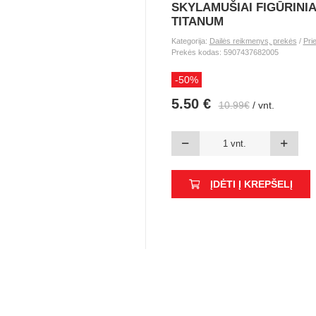
SKYLAMUŠIAI FIGŪRINIA
TITANUM
Kategorija:
Dailės reikmenys, prekės
/
Pri
Prekės kodas: 5907437682005
-50%
5.50 €
10.99€
/ vnt.
ĮDĖTI Į KREPŠELĮ