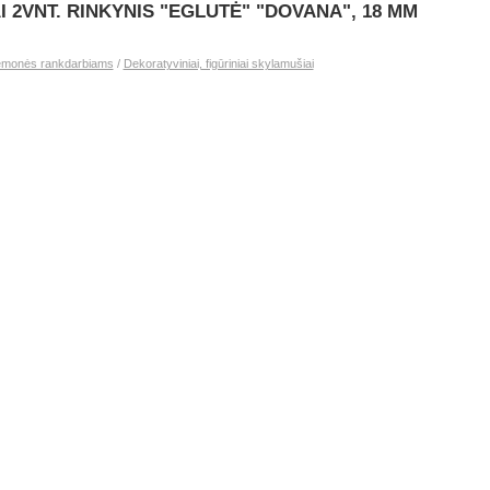
I 2VNT. RINKYNIS "EGLUTĖ" "DOVANA", 18 MM
emonės rankdarbiams
/
Dekoratyviniai, figūriniai skylamušiai