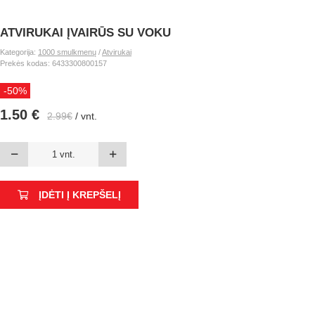
ATVIRUKAI ĮVAIRŪS SU VOKU
Kategorija:
1000 smulkmenų
/
Atvirukai
Prekės kodas: 6433300800157
-50%
1.50 €
2.99€
/ vnt.
ĮDĖTI Į KREPŠELĮ