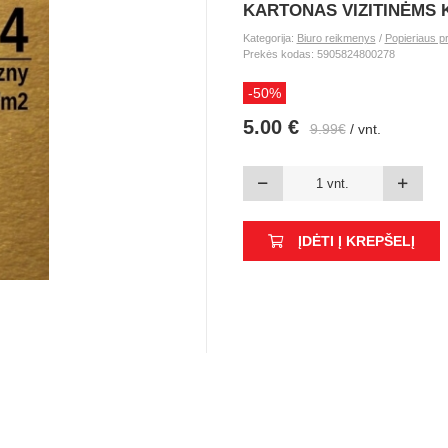
KARTONAS VIZITINĖMS K
Kategorija:
Biuro reikmenys
/
Popieriaus p
Prekės kodas: 5905824800278
-50%
5.00 €
9.99€
/ vnt.
ĮDĖTI Į KREPŠELĮ