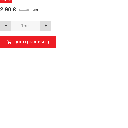
2.90 €
5.79€
/ vnt.
ĮDĖTI Į KREPŠELĮ