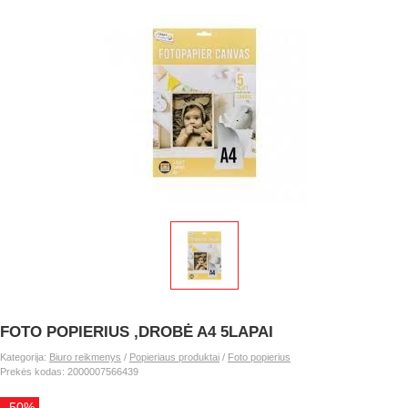
FOTO POPIERIUS ,DROBĖ A4 5LAPAI
Kategorija:
Biuro reikmenys
/
Popieriaus produktai
/
Foto popierius
Prekės kodas: 2000007566439
-50%