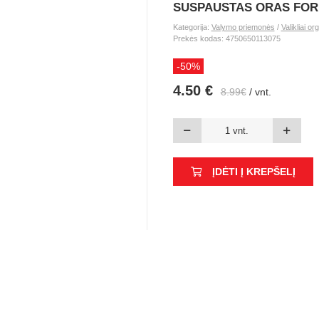
SUSPAUSTAS ORAS FOR
Kategorija:
Valymo priemonės
/
Valikliai or
Prekės kodas: 4750650113075
-50%
4.50 €
8.99€
/ vnt.
ĮDĖTI Į KREPŠELĮ