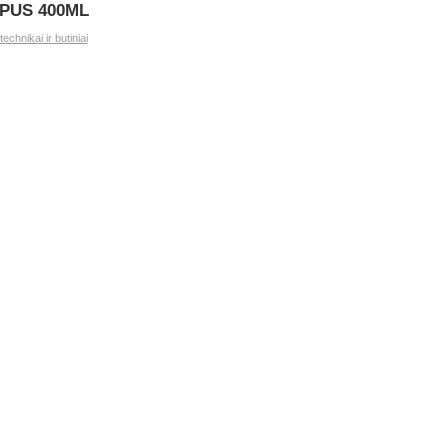
PUS 400ML
gtechnikai ir butiniai