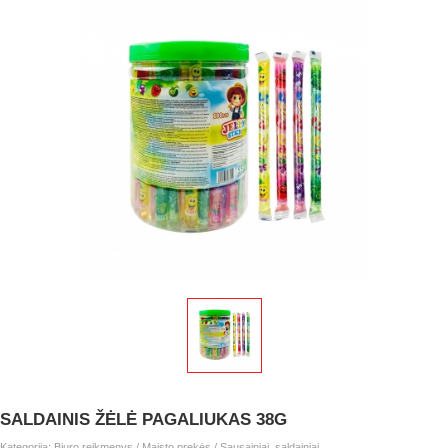
SALDAINIS ŽĖLĖ PAGALIUKAS 38G
Kategorija:
Biuro reikmenys
/
Maisto prekės
/
Sausainiai, saldainiai