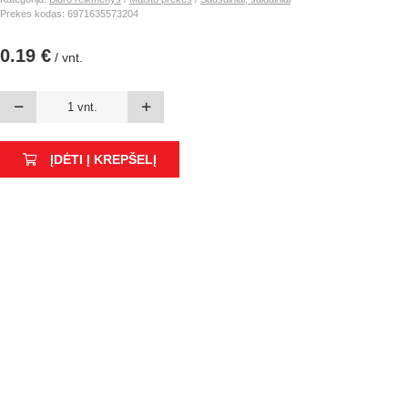
Prekės kodas: 6971635573204
0.19 €
/ vnt.
ĮDĖTI Į KREPŠELĮ