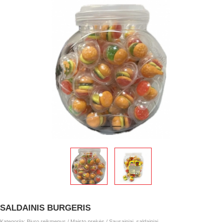
SALDAINIS BURGERIS
Kategorija:
Biuro reikmenys
/
Maisto prekės
/
Sausainiai, saldainiai