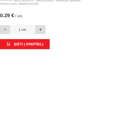
Prekės kodas: 6946697201945
0.29 €
/ vnt.
ĮDĖTI Į KREPŠELĮ