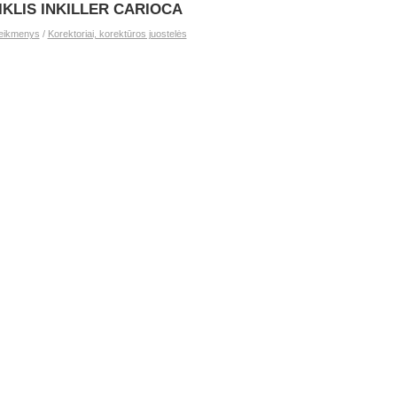
KLIS INKILLER CARIOCA
reikmenys
/
Korektoriai, korektūros juostelės