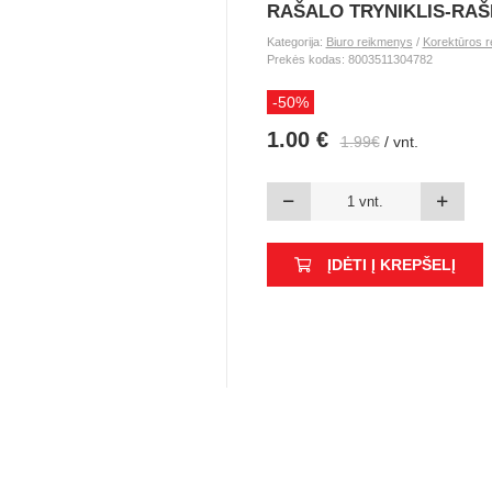
RAŠALO TRYNIKLIS-RAŠI
Kategorija:
Biuro reikmenys
/
Korektūros 
Prekės kodas: 8003511304782
-50%
1.00 €
1.99€
/ vnt.
ĮDĖTI Į KREPŠELĮ