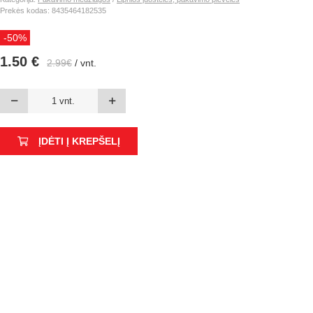
Prekės kodas: 8435464182535
-50%
1.50 €
2.99€
/ vnt.
ĮDĖTI Į KREPŠELĮ