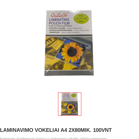
LAMINAVIMO VOKELIAI A4 2X80MIK. 100VNT
Kategorija:
Konferencijų įranga
/
Laminavimo vokeliai, įrišimo priemonės