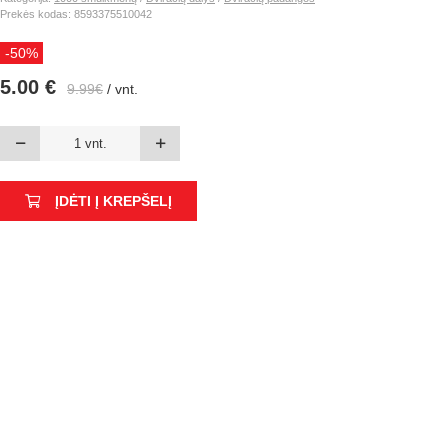
Prekės kodas: 8593375510042
-50%
5.00 €
9.99€
/ vnt.
ĮDĖTI Į KREPŠELĮ