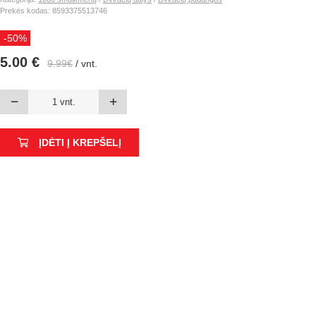
Prekės kodas: 8593375513746
-50%
5.00 €
9.99€
/ vnt.
ĮDĖTI Į KREPŠELĮ