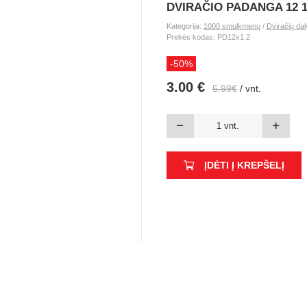
DVIRAČIO PADANGA 12 1.
Kategorija:
1000 smulkmenų
/
Dviračių dal
Prekės kodas: PD12x1.2
-50%
3.00 €
5.99€
/ vnt.
ĮDĖTI Į KREPŠELĮ