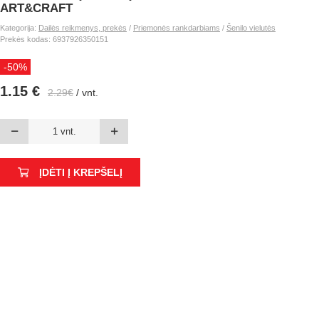
ART&CRAFT
Kategorija:
Dailės reikmenys, prekės
/
Priemonės rankdarbiams
/
Šenilo vielutės
Prekės kodas: 6937926350151
-50%
1.15 €
2.29€
/ vnt.
ĮDĖTI Į KREPŠELĮ