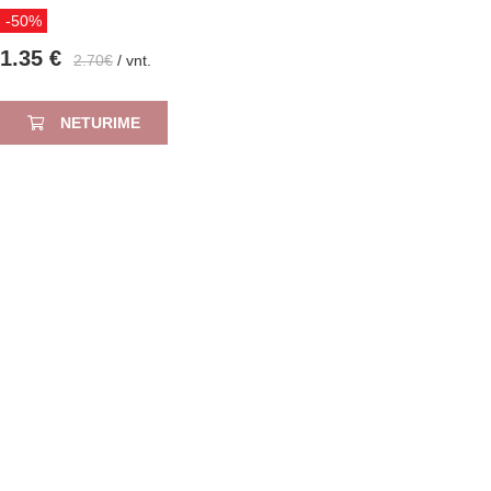
-50%
1.35 €
2.70€
/ vnt.
NETURIME