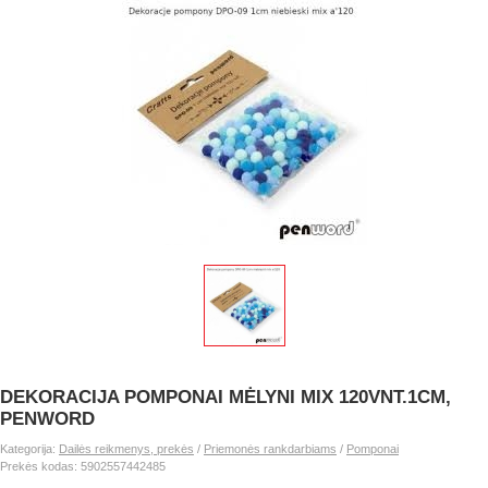
DEKORACIJA POMPONAI MĖLYNI MIX 120VNT.1CM,
PENWORD
Kategorija:
Dailės reikmenys, prekės
/
Priemonės rankdarbiams
/
Pomponai
Prekės kodas: 5902557442485