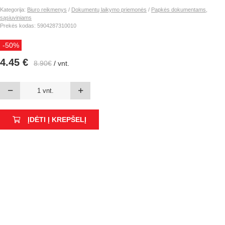
Kategorija:
Biuro reikmenys
/
Dokumentų laikymo priemonės
/
Papkės dokumentams,
sąsiuviniams
Prekės kodas: 5904287310010
-50%
4.45 €
8.90€
/ vnt.
ĮDĖTI Į KREPŠELĮ